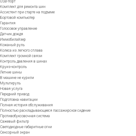
USB-порт
Комплект для ремонта шин
Ассистент при старте на подъеме
Бортовой компьютер
Гарантия
Голосовое управление
Датчик дождя
Иммобилайзер
Кожаный руль
Колеса из легкого сплава
Комплект громкой связи
Контроль давления в шинах
Круиз-контроль
Летние шины
В машине не курили
Мультируль
Новая услуга
Передний привод
Подготовка навигации
Полная история обслуживания
Полностью раскладывающееся пассажирское сидение
Противобуксовочная система
Сажевый фильтр
Светодиодные габаритные огни
Сенсорный экран