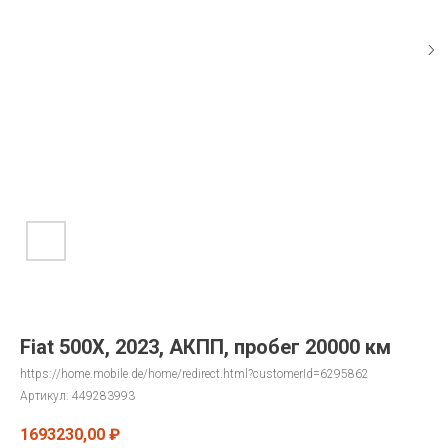
Fiat 500X, 2023, АКПП, пробег 20000 км
https://home.mobile.de/home/redirect.html?customerId=6295862
Артикул:
449283993
1693230,00
₽