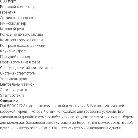
USB-порт
Бортовой компьютер
Гарантия
Датчик освещенности
Иммобилайзер
Кожаный руль
Колеса из легкого сплава
Комплект громкой связи
Контроль полосы движения
Круиз-контроль
Передний привод
Противотуманная фара
Светодиодные габаритные огни
Система «старт-стоп»
Усилитель руля
Центральный замок
Электрозеркала
Электростекла
Описание
Fiat 500X 2023 года – это компактный и стильный SUV с автоматической
коробкой передач, который отлично подойдет для городских условий. Его
уникальный дизайн и комфортабельный салон делают его отличным выбором
для молодежи. Заказывая авто под заказ из Европы, вы можете создать свой
идеальный автомобиль. Fiat 500X – это качество и инновации в одном!