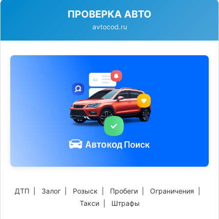
ПРОВЕРКА АВТО
avtocod.ru
ДТП
|
Залог
|
Розыск
|
Пробеги
|
Ограничения
|
Такси
|
Штрафы