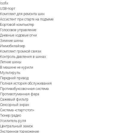
Isofix
USB-порт
Комплект для ремонта шин
Ассистент при старте на подъеме
Бортовой компьютер
Голосовое управление
Дневные ходовые огни
Зимние шины
Иммобилайзер
Комплект громкой связи
Контроль давления в шинах
Летние шины
В машине не курили
Мультируль
Передний привод
Полная история обслуживания
Противобуксовочная система
Противотуманная фара
Сажевый фильтр
Сенсорный экран
Система «старт-стоп»
Тюнер/радио
Усилитель руля
Центральный замок
Экстренное торможение