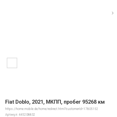
Fiat Doblo, 2021, МКПП, пробег 95268 км
https://home.mobile.de/home/redirect.html?customerId=17805152
Артикул:
445208832