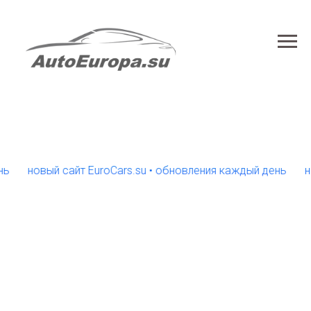
новый сайт EuroCars.su • обновления каждый день
новы