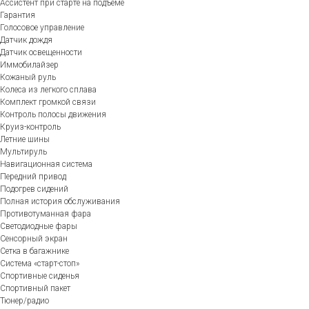
Ассистент при старте на подъеме
Гарантия
Голосовое управление
Датчик дождя
Датчик освещенности
Иммобилайзер
Кожаный руль
Колеса из легкого сплава
Комплект громкой связи
Контроль полосы движения
Круиз-контроль
Летние шины
Мультируль
Навигационная система
Передний привод
Подогрев сидений
Полная история обслуживания
Противотуманная фара
Светодиодные фары
Сенсорный экран
Сетка в багажнике
Система «старт-стоп»
Спортивные сиденья
Спортивный пакет
Тюнер/радио