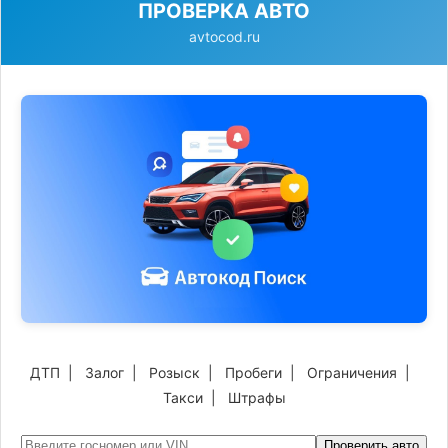
ПРОВЕРКА АВТО
avtocod.ru
ДТП
|
Залог
|
Розыск
|
Пробеги
|
Ограничения
|
Такси
|
Штрафы
Проверить авто