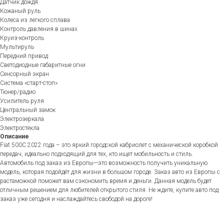
Датчик дождя
Кожаный руль
Колеса из легкого сплава
Контроль давления в шинах
Круиз-контроль
Мультируль
Передний привод
Светодиодные габаритные огни
Сенсорный экран
Система «старт-стоп»
Тюнер/радио
Усилитель руля
Центральный замок
Электрозеркала
Электростекла
Описание
Fiat 500C 2022 года – это яркий городской кабриолет с механической коробкой
передач, идеально подходящий для тех, кто ищет мобильность и стиль.
Автомобиль под заказ из Европы—это возможность получить уникальную
модель, которая подойдёт для жизни в большом городе. Заказ авто из Европы с
растаможкой поможет вам сэкономить время и деньги. Данная модель будет
отличным решением для любителей открытого стиля. Не ждите, купите авто под
заказ уже сегодня и наслаждайтесь свободой на дороге!