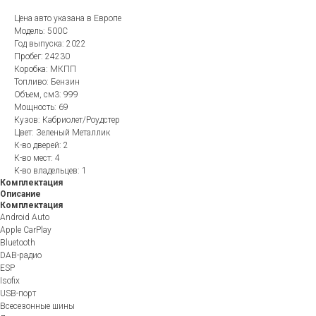
Цена авто указана в Европе
Модель: 500C
Год выпуска: 2022
Пробег: 24230
Коробка: МКПП
Топливо: Бензин
Объем, см3: 999
Мощность: 69
Кузов: Кабриолет/Роудстер
Цвет: Зеленый Металлик
К-во дверей: 2
К-во мест: 4
К-во владельцев: 1
Комплектация
Описание
Комплектация
Android Auto
Apple CarPlay
Bluetooth
DAB-радио
ESP
Isofix
USB-порт
Всесезонные шины