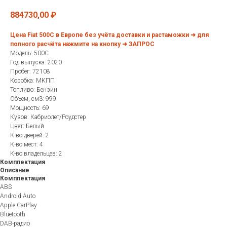
884730,00
₽
Цена Fiat 500C в Европе без учёта доставки и растаможки ➜ для
полного расчёта нажмите на кнопку ➜ ЗАПРОС
Модель: 500C
Год выпуска: 2020
Пробег: 72108
Коробка: МКПП
Топливо: Бензин
Объем, см3: 999
Мощность: 69
Кузов: Кабриолет/Роудстер
Цвет: Белый
К-во дверей: 2
К-во мест: 4
К-во владельцев: 2
Комплектация
Описание
Комплектация
ABS
Android Auto
Apple CarPlay
Bluetooth
DAB-радио