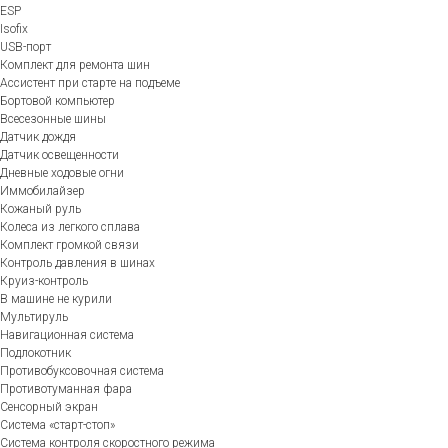
ESP
Isofix
USB-порт
Комплект для ремонта шин
Ассистент при старте на подъеме
Бортовой компьютер
Всесезонные шины
Датчик дождя
Датчик освещенности
Дневные ходовые огни
Иммобилайзер
Кожаный руль
Колеса из легкого сплава
Комплект громкой связи
Контроль давления в шинах
Круиз-контроль
В машине не курили
Мультируль
Навигационная система
Подлокотник
Противобуксовочная система
Противотуманная фара
Сенсорный экран
Система «старт-стоп»
Система контроля скоростного режима