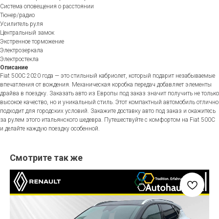
Система оповещения о расстоянии
Тюнер/радио
Усилитель руля
Центральный замок
Экстренное торможение
Электрозеркала
Электростекла
Описание
Fiat 500C 2020 года — это стильный кабриолет, который подарит незабываемые
впечатления от вождения. Механическая коробка передач добавляет элементы
драйва в поездку. Заказать авто из Европы под заказ значит получить не только
высокое качество, но и уникальный стиль. Этот компактный автомобиль отлично
подходит для городских условий. Закажите доставку авто под заказ и окажитесь
за рулем этого итальянского шедевра. Путешествуйте с комфортом на Fiat 500C
и делайте каждую поездку особенной.
Смотрите так же