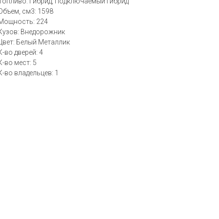
Топливо: Гибрид, Подключаемый гибрид
Объем, см3: 1598
Мощность: 224
Кузов: Внедорожник
Цвет: Белый Металлик
К-во дверей: 4
К-во мест: 5
К-во владельцев: 1