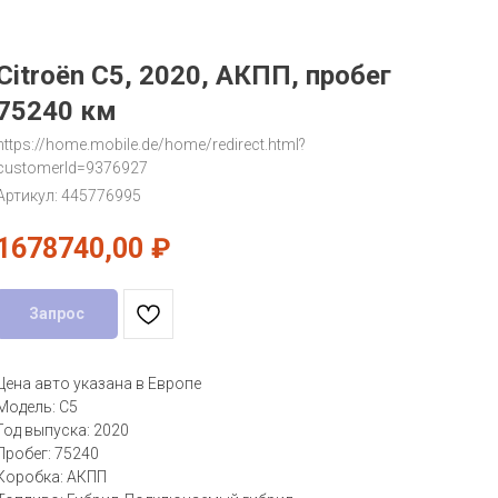
Citroën C5, 2020, АКПП, пробег
75240 км
https://home.mobile.de/home/redirect.html?
customerId=9376927
Артикул:
445776995
1678740,00
₽
Запрос
Цена авто указана в Европе
Модель: C5
Год выпуска: 2020
Пробег: 75240
Коробка: АКПП