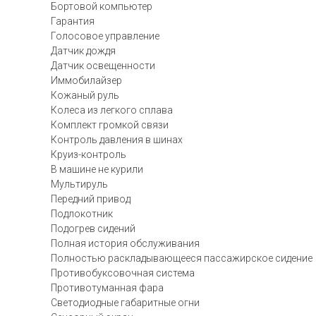
Бортовой компьютер
Гарантия
Голосовое управление
Датчик дождя
Датчик освещенности
Иммобилайзер
Кожаный руль
Колеса из легкого сплава
Комплект громкой связи
Контроль давления в шинах
Круиз-контроль
В машине не курили
Мультируль
Передний привод
Подлокотник
Подогрев сидений
Полная история обслуживания
Полностью раскладывающееся пассажирское сидение
Противобуксовочная система
Противотуманная фара
Светодиодные габаритные огни