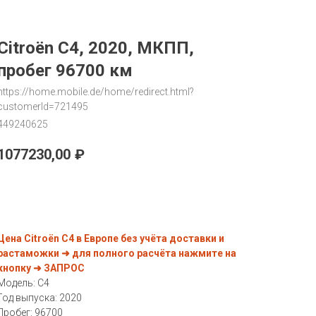
Citroën C4, 2020, МКПП,
пробег 96700 км
https://home.mobile.de/home/redirect.html?
customerId=721495
449240625
1077230,00
₽
Запрос
Цена Citroën C4 в Европе без учёта доставки и
растаможки ➜ для полного расчёта нажмите на
кнопку ➜ ЗАПРОС
Модель: C4
Год выпуска: 2020
Пробег: 96700