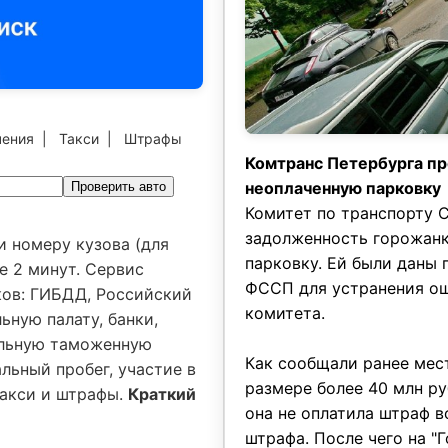
чения
|
Такси
|
Штрафы
Комтранс Петербурга пр
неоплаченную парковку
Проверить авто
Комитет по транспорту С
задолженность горожанки
и номеру кузова (для
парковку. Ей были даны
е 2 минут. Сервис
ФССП для устранения ош
ков: ГИБДД, Российский
комитета.
ьную палату, банки,
альную таможенную
Как сообщали ранее мес
льный пробег, участие в
размере более 40 млн руб
 такси и штрафы.
Краткий
она не оплатила штраф в
штрафа. После чего на "