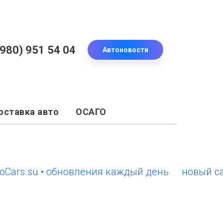
(980) 951 54 04
Автоновости
оставка авто
ОСАГО
s.su • обновления каждый день
новый сайт E