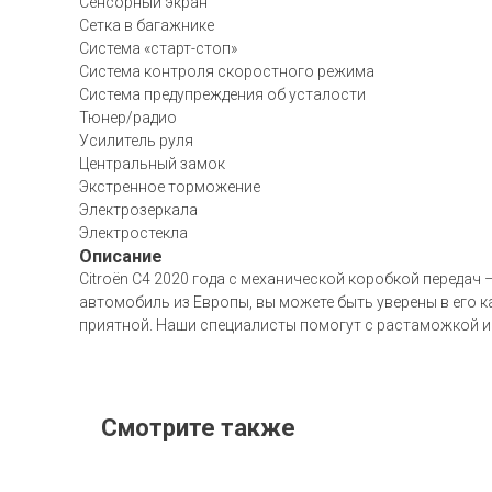
Сенсорный экран
Сетка в багажнике
Система «старт-стоп»
Система контроля скоростного режима
Система предупреждения об усталости
Тюнер/радио
Усилитель руля
Центральный замок
Экстренное торможение
Электрозеркала
Электростекла
Описание
Citroën C4 2020 года с механической коробкой передач
автомобиль из Европы, вы можете быть уверены в его к
приятной. Наши специалисты помогут с растаможкой и
Смотрите также