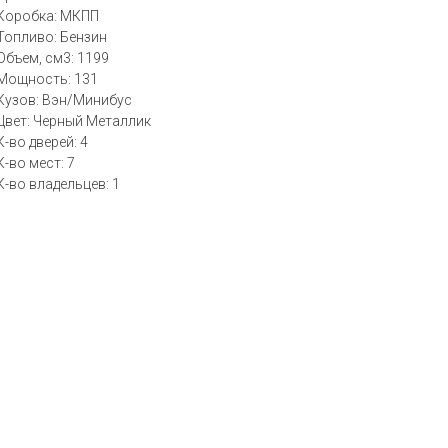
Коробка: МКПП
Топливо: Бензин
Объем, см3: 1199
Мощность: 131
Кузов: Вэн/Минибус
Цвет: Черный Металлик
К-во дверей: 4
К-во мест: 7
К-во владельцев: 1