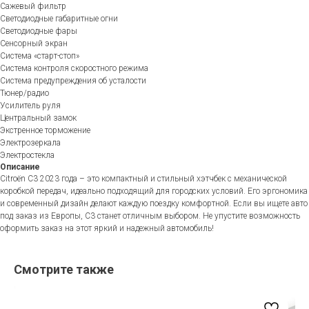
Сажевый фильтр
Светодиодные габаритные огни
Светодиодные фары
Сенсорный экран
Система «старт-стоп»
Система контроля скоростного режима
Система предупреждения об усталости
Тюнер/радио
Усилитель руля
Центральный замок
Экстренное торможение
Электрозеркала
Электростекла
Описание
Citroën C3 2023 года – это компактный и стильный хэтчбек с механической
коробкой передач, идеально подходящий для городских условий. Его эргономика
и современный дизайн делают каждую поездку комфортной. Если вы ищете авто
под заказ из Европы, C3 станет отличным выбором. Не упустите возможность
оформить заказ на этот яркий и надежный автомобиль!
Смотрите также