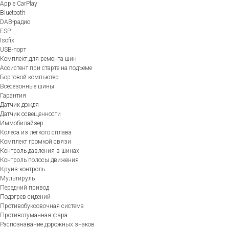
Apple CarPlay
Bluetooth
DAB-радио
ESP
Isofix
USB-порт
Комплект для ремонта шин
Ассистент при старте на подъеме
Бортовой компьютер
Всесезонные шины
Гарантия
Датчик дождя
Датчик освещенности
Иммобилайзер
Колеса из легкого сплава
Комплект громкой связи
Контроль давления в шинах
Контроль полосы движения
Круиз-контроль
Мультируль
Передний привод
Подогрев сидений
Противобуксовочная система
Противотуманная фара
Распознавание дорожных знаков