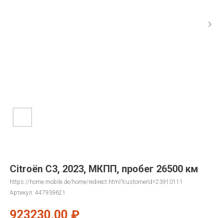
Citroën C3, 2023, МКПП, пробег 26500 км
https://home.mobile.de/home/redirect.html?customerId=23910111
Артикул:
447939621
923230,00
₽