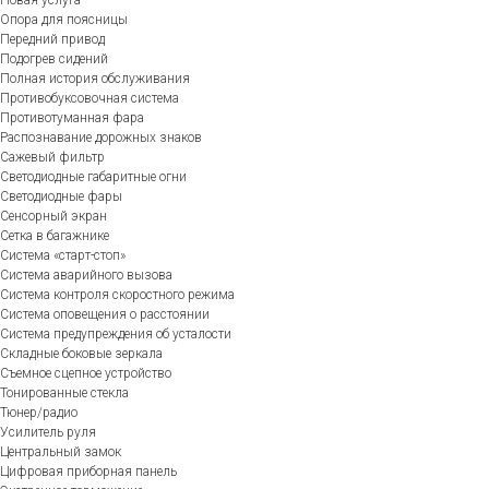
Новая услуга
Опора для поясницы
Передний привод
Подогрев сидений
Полная история обслуживания
Противобуксовочная система
Противотуманная фара
Распознавание дорожных знаков
Сажевый фильтр
Светодиодные габаритные огни
Светодиодные фары
Сенсорный экран
Сетка в багажнике
Система «старт-стоп»
Система аварийного вызова
Система контроля скоростного режима
Система оповещения о расстоянии
Система предупреждения об усталости
Складные боковые зеркала
Съемное сцепное устройство
Тонированные стекла
Тюнер/радио
Усилитель руля
Центральный замок
Цифровая приборная панель