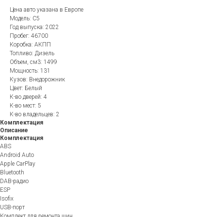
Цена авто указана в Европе
Модель: C5
Год выпуска: 2022
Пробег: 46700
Коробка: АКПП
Топливо: Дизель
Объем, см3: 1499
Мощность: 131
Кузов: Внедорожник
Цвет: Белый
К-во дверей: 4
К-во мест: 5
К-во владельцев: 2
Комплектация
Описание
Комплектация
ABS
Android Auto
Apple CarPlay
Bluetooth
DAB-радио
ESP
Isofix
USB-порт
Комплект для ремонта шин