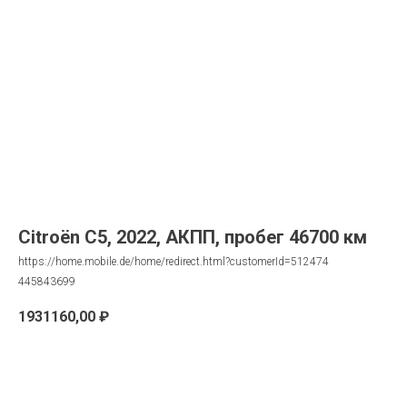
Citroën C5, 2022, АКПП, пробег 46700 км
https://home.mobile.de/home/redirect.html?customerId=512474
445843699
1931160,00
₽
Запрос