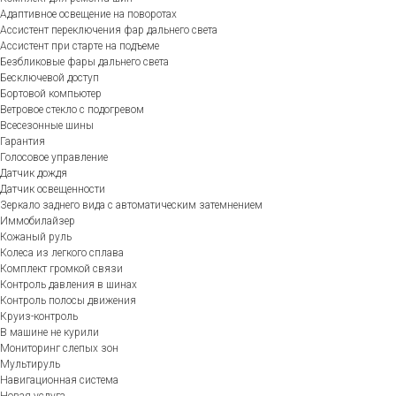
Адаптивное освещение на поворотах
Ассистент переключения фар дальнего света
Ассистент при старте на подъеме
Безбликовые фары дальнего света
Бесключевой доступ
Бортовой компьютер
Ветровое стекло с подогревом
Всесезонные шины
Гарантия
Голосовое управление
Датчик дождя
Датчик освещенности
Зеркало заднего вида с автоматическим затемнением
Иммобилайзер
Кожаный руль
Колеса из легкого сплава
Комплект громкой связи
Контроль давления в шинах
Контроль полосы движения
Круиз-контроль
В машине не курили
Мониторинг слепых зон
Мультируль
Навигационная система