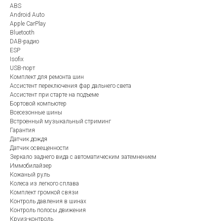
ABS
Android Auto
Apple CarPlay
Bluetooth
DAB-радио
ESP
Isofix
USB-порт
Комплект для ремонта шин
Ассистент переключения фар дальнего света
Ассистент при старте на подъеме
Бортовой компьютер
Всесезонные шины
Встроенный музыкальный стриминг
Гарантия
Датчик дождя
Датчик освещенности
Зеркало заднего вида с автоматическим затемнением
Иммобилайзер
Кожаный руль
Колеса из легкого сплава
Комплект громкой связи
Контроль давления в шинах
Контроль полосы движения
Круиз-контроль