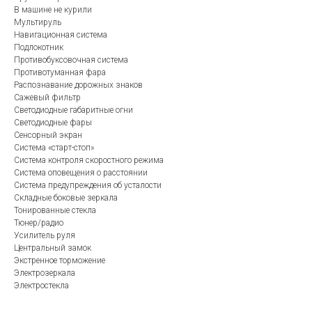
В машине не курили
Мультируль
Навигационная система
Подлокотник
Противобуксовочная система
Противотуманная фара
Распознавание дорожных знаков
Сажевый фильтр
Светодиодные габаритные огни
Светодиодные фары
Сенсорный экран
Система «старт-стоп»
Система контроля скоростного режима
Система оповещения о расстоянии
Система предупреждения об усталости
Складные боковые зеркала
Тонированные стекла
Тюнер/радио
Усилитель руля
Центральный замок
Экстренное торможение
Электрозеркала
Электростекла