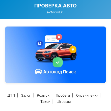
ПРОВЕРКА АВТО
avtocod.ru
ДТП
|
Залог
|
Розыск
|
Пробеги
|
Ограничения
|
Такси
|
Штрафы