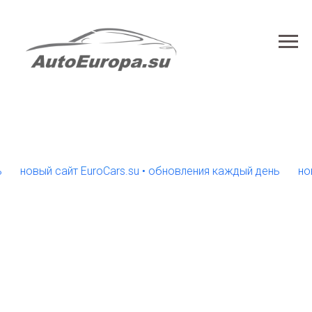
овый сайт EuroCars.su • обновления каждый день
новый с