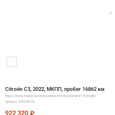
Citroën C3, 2022, МКПП, пробег 16862 км
https://home.mobile.de/home/redirect.html?customerId=12053981
Артикул:
445258254
922 320
₽