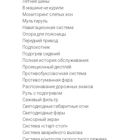
Летние шины
В машине не курили
Мониторинг слепых зон
Мультируль
Навигационная система
Опора для поясницы
Передний привод
Подлокотник
Подогрев сидений
Полная история обслуживания
Проекционный дисплей
Противобуксовочная система
Противотуманная фара
Распознавание дорожных знаков
Руль с подогревом
Сажевый фильтр
Светодиодные габаритные огни
Светодиодные фары
Сенсорный экран
Система «старт-стоп»
Система аварийного вызова
Система контроля скоростного режима