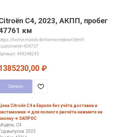
Citroën C4, 2023, АКПП, пробег
47761 км
https://home.mobile.de/home/redirect.html?
customerId=454737
Артикул:
449248243
1385230,00
₽
Запрос
Цена Citroën C4 в Европе без учёта доставки и
растаможки ➜ для полного расчёта нажмите на
кнопку ➜ ЗАПРОС
Модель: C4
Год выпуска: 2023