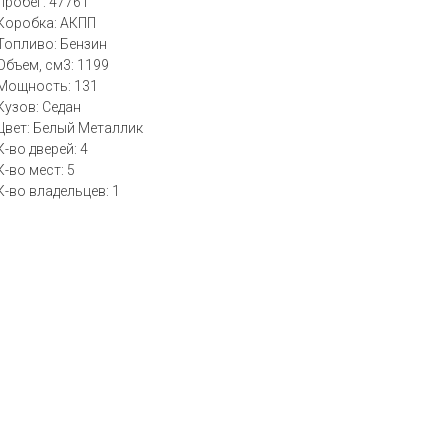
Пробег: 47761
Коробка: АКПП
Топливо: Бензин
Объем, см3: 1199
Мощность: 131
Кузов: Седан
Цвет: Белый Металлик
К-во дверей: 4
К-во мест: 5
К-во владельцев: 1