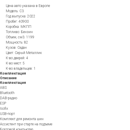
Цена авто указана в Европе
Модель: C3
Год выпуска: 2022
Пробег: 40900
Коробка: МКПП
Топливо: Бензин
Объем, см3: 1199
Мощность: 82
Кузов: Седан
Цвет: Серый Металлик
К-во дверей: 4
К-во мест: 5
К-во владельцев: 1
Комплектация
Описание
Комплектация
ABS
Bluetooth
DAB-радио
ESP
Isofix
USB-порт
Комплект для ремонта шин
Ассистент при старте на подъеме
Бортовой компьютер