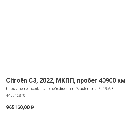
Citroën C3, 2022, МКПП, пробег 40900 км
https://home.mobile.de/home/redirect.html?customerId=2219598
445712878
965160,00
₽
Запрос