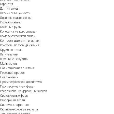
Гарантия
Датчик дождя
Датчик освещенности
Дневные ходовые огни
Иммобилайзер
Кожаный руль
Колеса из легкого сплава
Комплект громкой связи
Контроль давления в шинах
Контроль полосы движения
Круиз-контроль
Летние шины
В машине не курили
Мультируль
Навигационная система
Передний привод
Подлокотник
Противобуксовочная система
Противотуманная фара
Распознавание дорожных знаков
Светодиодные фары
Сенсорный экран
Система «старт-стоп»
Складные боковые зеркала