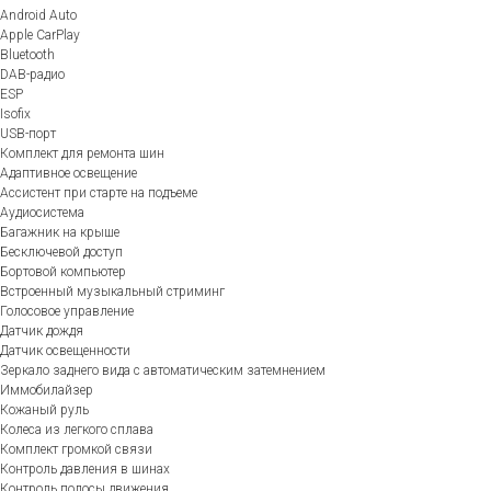
Android Auto
Apple CarPlay
Bluetooth
DAB-радио
ESP
Isofix
USB-порт
Комплект для ремонта шин
Адаптивное освещение
Ассистент при старте на подъеме
Аудиосистема
Багажник на крыше
Бесключевой доступ
Бортовой компьютер
Встроенный музыкальный стриминг
Голосовое управление
Датчик дождя
Датчик освещенности
Зеркало заднего вида с автоматическим затемнением
Иммобилайзер
Кожаный руль
Колеса из легкого сплава
Комплект громкой связи
Контроль давления в шинах
Контроль полосы движения