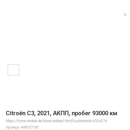
Citroën C3, 2021, АКПП, пробег 93000 км
https://home.mobile.de/home/redirect.html?customerId=4314274
Артикул:
449257161