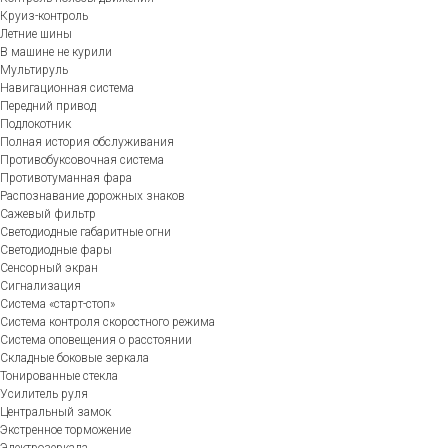
Круиз-контроль
Летние шины
В машине не курили
Мультируль
Навигационная система
Передний привод
Подлокотник
Полная история обслуживания
Противобуксовочная система
Противотуманная фара
Распознавание дорожных знаков
Сажевый фильтр
Светодиодные габаритные огни
Светодиодные фары
Сенсорный экран
Сигнализация
Система «старт-стоп»
Система контроля скоростного режима
Система оповещения о расстоянии
Складные боковые зеркала
Тонированные стекла
Усилитель руля
Центральный замок
Экстренное торможение
Электрозеркала