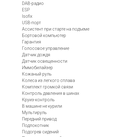
DAB-радио
ESP
Isofix
USB-порт
Ассистент при старте на подъеме
Бортовой компьютер
Гарантия
Голосовое управление
Датчик дождя
Датчик освещенности
Иммобилайзер
Кожаный руль
Колеса из легкого сплава
Комплект громкой связи
Контроль давления в шинах
Круиз-контроль
В машине не курили
Мультируль
Передний привод
Подлокотник
Подогрев сидений