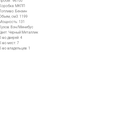
Пробег: 96700
Коробка: МКПП
Топливо: Бензин
Объем, см3: 1199
Мощность: 131
Кузов: Вэн/Минибус
Цвет: Черный Металлик
К-во дверей: 4
К-во мест: 7
К-во владельцев: 1