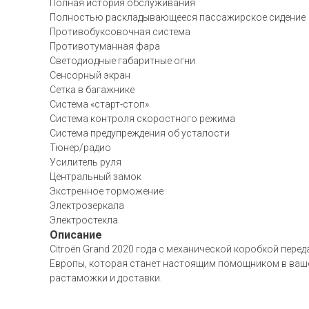
Полная история обслуживания
Полностью раскладывающееся пассажирское сидение
Противобуксовочная система
Противотуманная фара
Светодиодные габаритные огни
Сенсорный экран
Сетка в багажнике
Система «старт-стоп»
Система контроля скоростного режима
Система предупреждения об усталости
Тюнер/радио
Усилитель руля
Центральный замок
Экстренное торможение
Электрозеркала
Электростекла
Описание
Citroën Grand 2020 года с механической коробкой пере
Европы, которая станет настоящим помощником в вашей
растаможки и доставки.