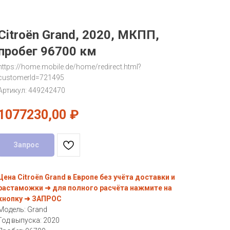
Citroën Grand, 2020, МКПП,
пробег 96700 км
https://home.mobile.de/home/redirect.html?
customerId=721495
Артикул:
449242470
1077230,00
₽
Запрос
Цена Citroën Grand в Европе без учёта доставки и
растаможки ➜ для полного расчёта нажмите на
кнопку ➜ ЗАПРОС
Модель: Grand
Год выпуска: 2020