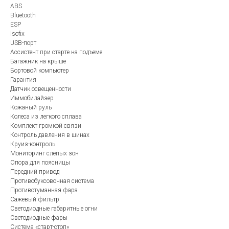
ABS
Bluetooth
ESP
Isofix
USB-порт
Ассистент при старте на подъеме
Багажник на крыше
Бортовой компьютер
Гарантия
Датчик освещенности
Иммобилайзер
Кожаный руль
Колеса из легкого сплава
Комплект громкой связи
Контроль давления в шинах
Круиз-контроль
Мониторинг слепых зон
Опора для поясницы
Передний привод
Противобуксовочная система
Противотуманная фара
Сажевый фильтр
Светодиодные габаритные огни
Светодиодные фары
Система «старт-стоп»