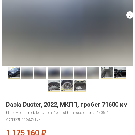
Dacia Duster, 2022, МКПП, пробег 71600 км
https://home.mobile.de/home/redirect.html?customerId=470621
Артикул:
445829157
1 175 160
₽