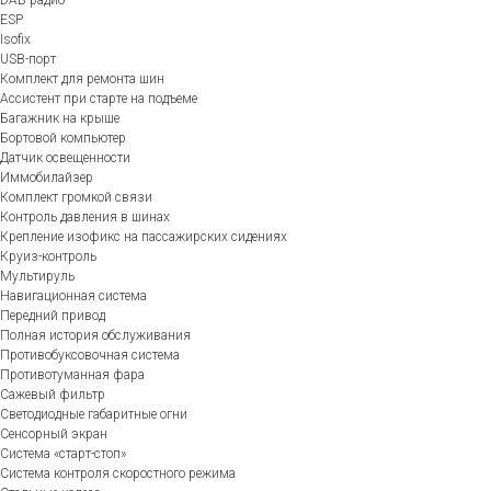
ESP
Isofix
USB-порт
Комплект для ремонта шин
Ассистент при старте на подъеме
Багажник на крыше
Бортовой компьютер
Датчик освещенности
Иммобилайзер
Комплект громкой связи
Контроль давления в шинах
Крепление изофикс на пассажирских сидениях
Круиз-контроль
Мультируль
Навигационная система
Передний привод
Полная история обслуживания
Противобуксовочная система
Противотуманная фара
Сажевый фильтр
Светодиодные габаритные огни
Сенсорный экран
Система «старт-стоп»
Система контроля скоростного режима