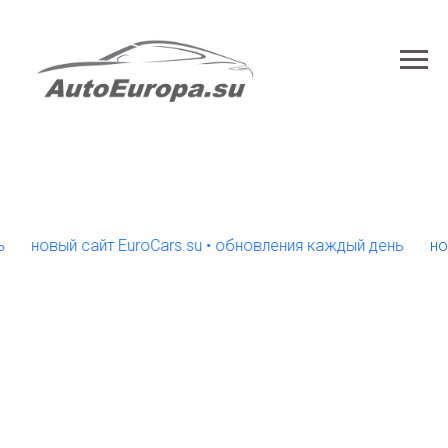
новый сайт EuroCars.su • обновления каждый день
новый с