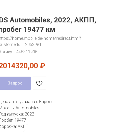
DS Automobiles, 2022, АКПП,
пробег 19477 км
https://home.mobile.de/home/redirect.html?
customerId=12053981
Артикул:
445311905
2014320,00
₽
Запрос
Цена авто указана в Европе
Модель: Automobiles
Год выпуска: 2022
Пробег: 19477
Коробка: АКПП