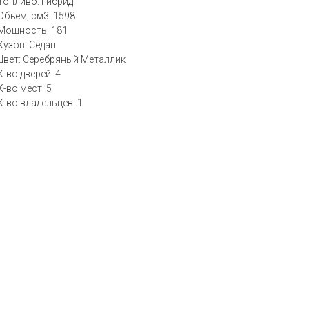
Топливо: Гибрид
Объем, см3: 1598
Мощность: 181
Кузов: Седан
Цвет: Серебряный Металлик
К-во дверей: 4
К-во мест: 5
К-во владельцев: 1