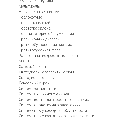
В машине не курили
Мультируль
Навигационная система
Подлокотник
Подогрев сидений
Подсветка салона
Полная история обслуживания
Проекционный дисплей
Противобуксовочная система
Противотуманная фара
Распознавание дорожных знаков
МКПП
Сажевый фильтр
Светодиодные габаритные огни
Светодиодные фары
Сенсорный экран
Система «старт-стоп»
Система аварийного вызова
Система контроля скоростного режима
Система оповещения о расстоянии
Система предупреждения об усталости
Система предупреждения о движении сзади