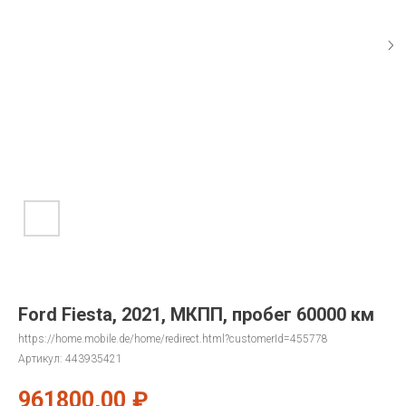
Ford Fiesta, 2021, МКПП, пробег 60000 км
https://home.mobile.de/home/redirect.html?customerId=455778
Артикул:
443935421
961800,00
₽