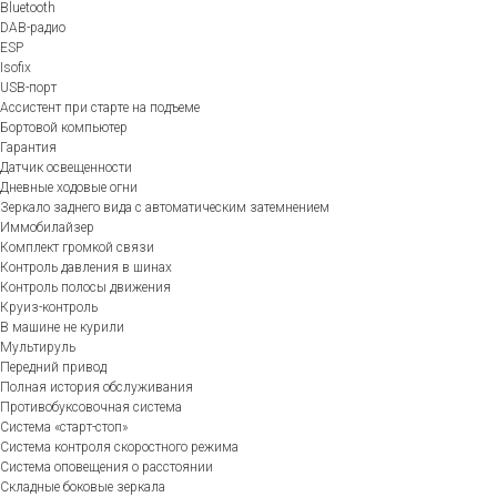
Bluetooth
DAB-радио
ESP
Isofix
USB-порт
Ассистент при старте на подъеме
Бортовой компьютер
Гарантия
Датчик освещенности
Дневные ходовые огни
Зеркало заднего вида с автоматическим затемнением
Иммобилайзер
Комплект громкой связи
Контроль давления в шинах
Контроль полосы движения
Круиз-контроль
В машине не курили
Мультируль
Передний привод
Полная история обслуживания
Противобуксовочная система
Система «старт-стоп»
Система контроля скоростного режима
Система оповещения о расстоянии
Складные боковые зеркала