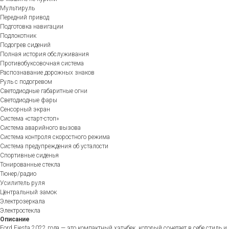
Мультируль
Передний привод
Подготовка навигации
Подлокотник
Подогрев сидений
Полная история обслуживания
Противобуксовочная система
Распознавание дорожных знаков
Руль с подогревом
Светодиодные габаритные огни
Светодиодные фары
Сенсорный экран
Система «старт-стоп»
Система аварийного вызова
Система контроля скоростного режима
Система предупреждения об усталости
Спортивные сиденья
Тонированные стекла
Тюнер/радио
Усилитель руля
Центральный замок
Электрозеркала
Электростекла
Описание
Ford Fiesta 2022 года — это компактный хэтчбек, который сочетает в себе стиль и