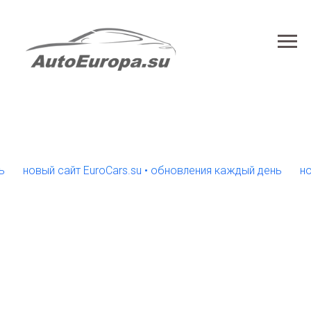
овый сайт EuroCars.su • обновления каждый день
новый с