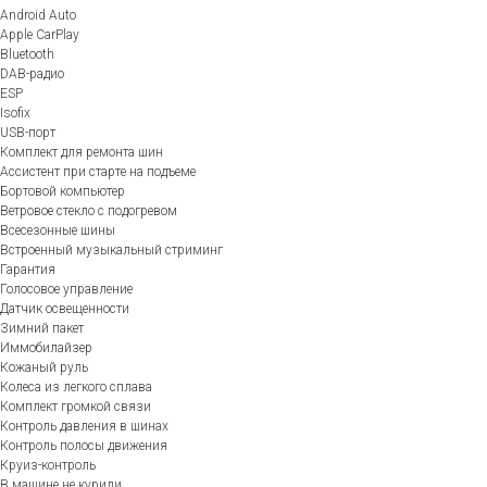
Android Auto
Apple CarPlay
Bluetooth
DAB-радио
ESP
Isofix
USB-порт
Комплект для ремонта шин
Ассистент при старте на подъеме
Бортовой компьютер
Ветровое стекло с подогревом
Всесезонные шины
Встроенный музыкальный стриминг
Гарантия
Голосовое управление
Датчик освещенности
Зимний пакет
Иммобилайзер
Кожаный руль
Колеса из легкого сплава
Комплект громкой связи
Контроль давления в шинах
Контроль полосы движения
Круиз-контроль
В машине не курили