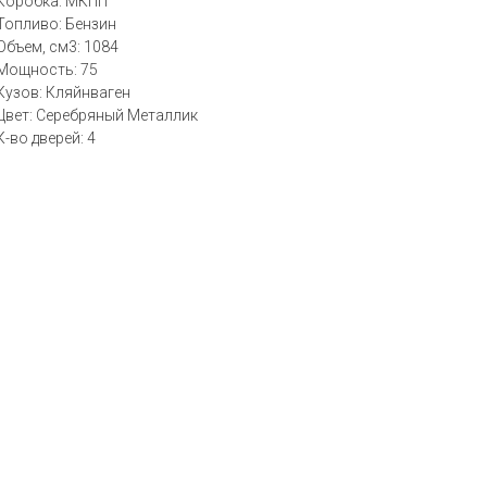
Коробка: МКПП
Топливо: Бензин
Объем, см3: 1084
Мощность: 75
Кузов: Кляйнваген
Цвет: Серебряный Металлик
К-во дверей: 4