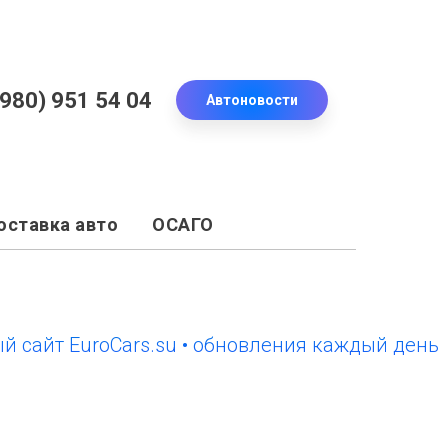
(980) 951 54 04
Автоновости
оставка авто
ОСАГО
т EuroCars.su • обновления каждый день
нов