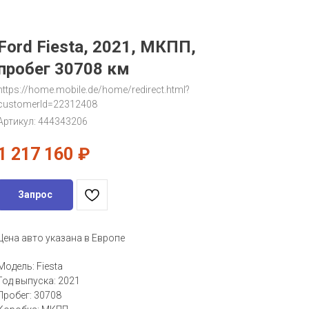
Ford Fiesta, 2021, МКПП,
пробег 30708 км
https://home.mobile.de/home/redirect.html?
customerId=22312408
Артикул:
444343206
1 217 160
₽
Запрос
Цена авто указана в Европе
Модель: Fiesta
Год выпуска: 2021
Пробег: 30708