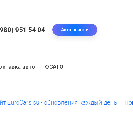
(980) 951 54 04
Автоновости
оставка авто
ОСАГО
roCars.su • обновления каждый день
новый с