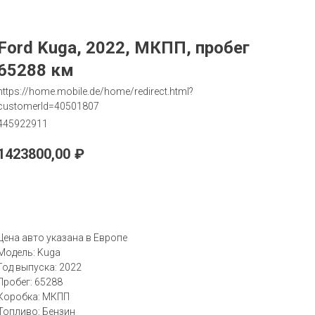
Ford Kuga, 2022, МКПП, пробег
65288 км
https://home.mobile.de/home/redirect.html?
customerId=40501807
445922911
1423800,00
₽
Запрос
Цена авто указана в Европе
Модель: Kuga
Год выпуска: 2022
Пробег: 65288
Коробка: МКПП
Топливо: Бензин