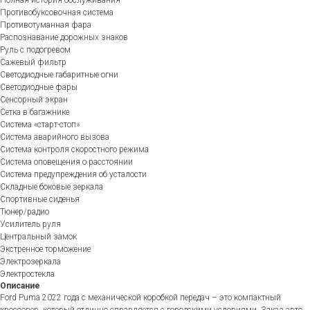
Полная история обслуживания
Противобуксовочная система
Противотуманная фара
Распознавание дорожных знаков
Руль с подогревом
Сажевый фильтр
Светодиодные габаритные огни
Светодиодные фары
Сенсорный экран
Сетка в багажнике
Система «старт-стоп»
Система аварийного вызова
Система контроля скоростного режима
Система оповещения о расстоянии
Система предупреждения об усталости
Складные боковые зеркала
Спортивные сиденья
Тюнер/радио
Усилитель руля
Центральный замок
Экстренное торможение
Электрозеркала
Электростекла
Описание
Ford Puma 2022 года с механической коробкой передач – это компактный