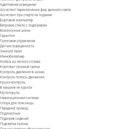
Адаптивное освещение
Ассистент переключения фар дальнего света
Ассистент при старте на подъеме
Бортовой компьютер
Ветровое стекло с подогревом
Всесезонные шины
Гарантия
Голосовое управление
Датчик освещенности
Зимний пакет
Иммобилайзер
Колеса из легкого сплава
Комплект громкой связи
Контроль давления в шинах
Контроль полосы движения
Круиз-контроль
В машине не курили
Мультируль
Навигационная система
Опора для поясницы
Передний привод
Подлокотник
Подогрев сидений
Подсветка салона