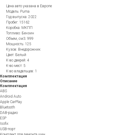
Цена авто указана в Европе
Модель: Puma
Год выпуска: 2022
Пробег: 15162
Коробка: МКПП
Топливо: Бензин
Объем, см3: 999
Мощность: 125
Кузов: Внедорожник
Цвет: Белый
К-во дверей: 4
К-во мест: 5
К-во владельцев: 1
Комплектация
Описание
Комплектация
ABS
Android Auto
Apple CarPlay
Bluetooth
DAB-радио
ESP
Isofix
USB-порт
Комплект для ремонта шин