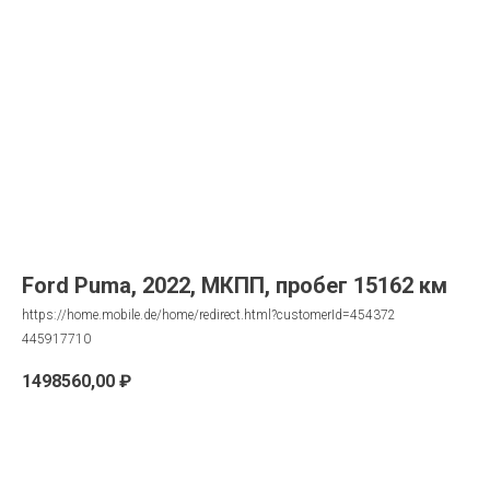
Ford Puma, 2022, МКПП, пробег 15162 км
https://home.mobile.de/home/redirect.html?customerId=454372
445917710
1498560,00
₽
Запрос