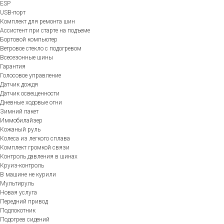
ESP
USB-порт
Комплект для ремонта шин
Ассистент при старте на подъеме
Бортовой компьютер
Ветровое стекло с подогревом
Всесезонные шины
Гарантия
Голосовое управление
Датчик дождя
Датчик освещенности
Дневные ходовые огни
Зимний пакет
Иммобилайзер
Кожаный руль
Колеса из легкого сплава
Комплект громкой связи
Контроль давления в шинах
Круиз-контроль
В машине не курили
Мультируль
Новая услуга
Передний привод
Подлокотник
Подогрев сидений