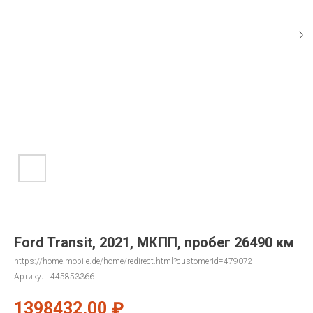
Ford Transit, 2021, МКПП, пробег 26490 км
https://home.mobile.de/home/redirect.html?customerId=479072
Артикул:
445853366
1398432,00
₽