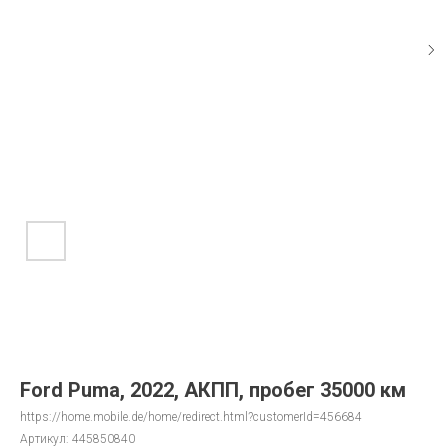
Ford Puma, 2022, АКПП, пробег 35000 км
https://home.mobile.de/home/redirect.html?customerId=456684
Артикул:
445850840