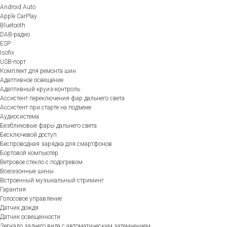
Android Auto
Apple CarPlay
Bluetooth
DAB-радио
ESP
Isofix
USB-порт
Комплект для ремонта шин
Адаптивное освещение
Адаптивный круиз-контроль
Ассистент переключения фар дальнего света
Ассистент при старте на подъеме
Аудиосистема
Безбликовые фары дальнего света
Бесключевой доступ
Беспроводная зарядка для смартфонов
Бортовой компьютер
Ветровое стекло с подогревом
Всесезонные шины
Встроенный музыкальный стриминг
Гарантия
Голосовое управление
Датчик дождя
Датчик освещенности
Зеркало заднего вида с автоматическим затемнением