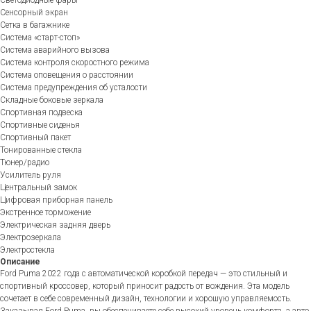
Сенсорный экран
Сетка в багажнике
Система «старт-стоп»
Система аварийного вызова
Система контроля скоростного режима
Система оповещения о расстоянии
Система предупреждения об усталости
Складные боковые зеркала
Спортивная подвеска
Спортивные сиденья
Спортивный пакет
Тонированные стекла
Тюнер/радио
Усилитель руля
Центральный замок
Цифровая приборная панель
Экстренное торможение
Электрическая задняя дверь
Электрозеркала
Электростекла
Описание
Ford Puma 2022 года с автоматической коробкой передач — это стильный и
спортивный кроссовер, который приносит радость от вождения. Эта модель
сочетает в себе современный дизайн, технологии и хорошую управляемость.
Заказывая Ford Puma, вы обеспечиваете себе высокий уровень комфорта, а авто