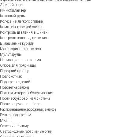
Зимний пакет
Иммобилайзер
Кожаный руль
Колеса из легкого сплава
Комплект громкой связи
Контроль давления в шинах
Контроль полосы движения
В машине не курили
Мониторинг слепых зон
Мультируль
Навигационная система
Опора для поясницы
Передний привод
Подлокотник
Подогрев сидений
Подсветка салона
Полная история обслуживания
Противобуксовочная система
Противотуманная фара
Распознавание дорожных знаков
Руль с подогревом
МКПП
Сажевый фильтр
Светодиодные габаритные огни
Светодиодные фары