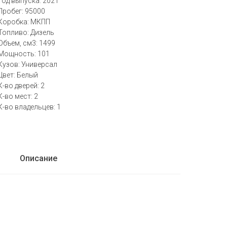
Год выпуска: 2021
Пробег: 95000
Коробка: МКПП
Топливо: Дизель
Объем, см3: 1499
Мощность: 101
Кузов: Универсал
Цвет: Белый
К-во дверей: 2
К-во мест: 2
К-во владельцев: 1
Описание