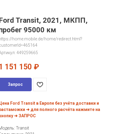
Ford Transit, 2021, МКПП,
пробег 95000 км
https://home.mobile.de/home/redirect.html?
customerId=465164
Артикул:
449259665
1 151 150
₽
Запрос
Цена Ford Transit в Европе без учёта доставки и
растаможки ➜ для полного расчёта нажмите на
кнопку ➜ ЗАПРОС
Модель: Transit