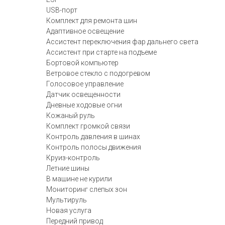
USB-порт
Комплект для ремонта шин
Адаптивное освещение
Ассистент переключения фар дальнего света
Ассистент при старте на подъеме
Бортовой компьютер
Ветровое стекло с подогревом
Голосовое управление
Датчик освещенности
Дневные ходовые огни
Кожаный руль
Комплект громкой связи
Контроль давления в шинах
Контроль полосы движения
Круиз-контроль
Летние шины
В машине не курили
Мониторинг слепых зон
Мультируль
Новая услуга
Передний привод