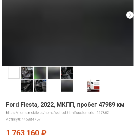
Ford Fiesta, 2022, МКПП, пробег 47989 км
https://home.mobile.de/home/redirect.html?customerId=457862
Артикул:
445884737
1 763 160
₽