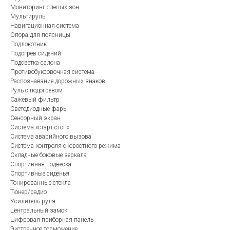
Мониторинг слепых зон
Мультируль
Навигационная система
Опора для поясницы
Подлокотник
Подогрев сидений
Подсветка салона
Противобуксовочная система
Распознавание дорожных знаков
Руль с подогревом
Сажевый фильтр
Светодиодные фары
Сенсорный экран
Система «старт-стоп»
Система аварийного вызова
Система контроля скоростного режима
Складные боковые зеркала
Спортивная подвеска
Спортивные сиденья
Тонированные стекла
Тюнер/радио
Усилитель руля
Центральный замок
Цифровая приборная панель
Экстренное торможение