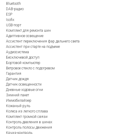
Bluetooth
DAB-радио
ESP
Isofix
USB-порт
Комплект для ремонта шин
Адаптивное освещение
Ассистент переключения фар дальнего света
Ассистент при старте на подъеме
Аудиосистема
Бесключевой доступ
Бортовой компьютер
Ветровое стекло с подогревом
Гарантия
Датчик дождя
Датчик освещенности
Дневные ходовые огни
Зимний пакет
Иммобилайзер
Кожаный руль
Колеса из легкого сплава
Комплект громкой связи
Контроль давления в шинах
Контроль полосы движения
Круиз-контроль