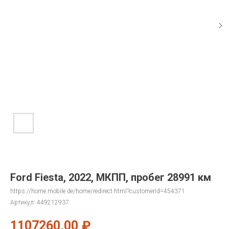
Ford Fiesta, 2022, МКПП, пробег 28991 км
https://home.mobile.de/home/redirect.html?customerId=454371
Артикул:
449212937
1107260,00
₽