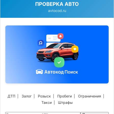
ПРОВЕРКА АВТО
avtocod.ru
ДТП
|
Залог
|
Розыск
|
Пробеги
|
Ограничения
|
Такси
|
Штрафы