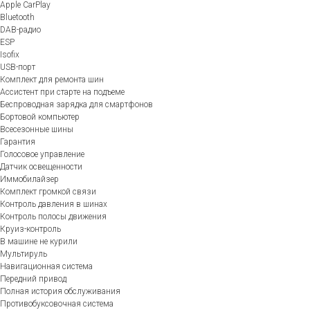
Apple CarPlay
Bluetooth
DAB-радио
ESP
Isofix
USB-порт
Комплект для ремонта шин
Ассистент при старте на подъеме
Беспроводная зарядка для смартфонов
Бортовой компьютер
Всесезонные шины
Гарантия
Голосовое управление
Датчик освещенности
Иммобилайзер
Комплект громкой связи
Контроль давления в шинах
Контроль полосы движения
Круиз-контроль
В машине не курили
Мультируль
Навигационная система
Передний привод
Полная история обслуживания
Противобуксовочная система