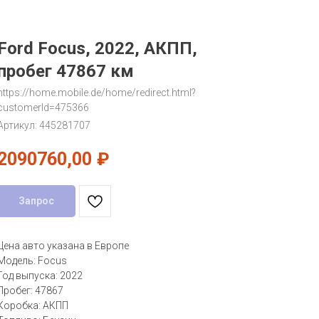
Ford Focus, 2022, АКПП,
пробег 47867 км
https://home.mobile.de/home/redirect.html?
customerId=475366
Артикул:
445281707
2090760,00
₽
Запрос
Цена авто указана в Европе
Модель: Focus
Год выпуска: 2022
Пробег: 47867
Коробка: АКПП