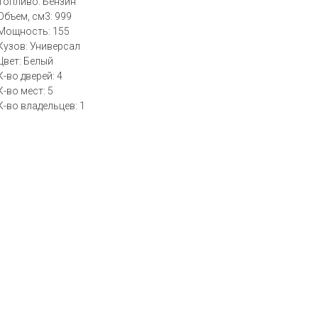
Топливо: Бензин
Объем, см3: 999
Мощность: 155
Кузов: Универсал
Цвет: Белый
К-во дверей: 4
К-во мест: 5
К-во владельцев: 1