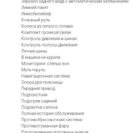
Зеркало заднего вида с автоматическим затемнением
Зимний пакет
Иммобилайзер
Кожаный руль
Колеса из легкого сплава
Комплект громкой связи
Контроль давления в шинах
Контроль полосы движения
Летние шины
В машине не курили
Мониторинг слепых зон
Мультируль
Навигационная система
Опора для поясницы
Передний привод
Подлокотник
Подогрев сидений
Подсветка салона
Полная история обслуживания
Противобуксовочная система
Противотуманная фара
Распознавание дорожных знаков