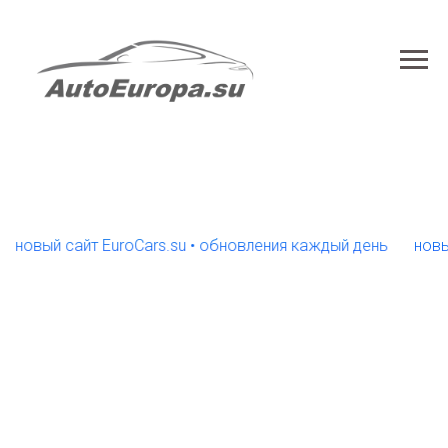
вый сайт EuroCars.su • обновления каждый день
новый са