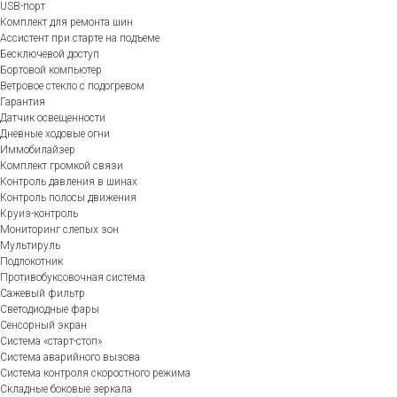
USB-порт
Комплект для ремонта шин
Ассистент при старте на подъеме
Бесключевой доступ
Бортовой компьютер
Ветровое стекло с подогревом
Гарантия
Датчик освещенности
Дневные ходовые огни
Иммобилайзер
Комплект громкой связи
Контроль давления в шинах
Контроль полосы движения
Круиз-контроль
Мониторинг слепых зон
Мультируль
Подлокотник
Противобуксовочная система
Сажевый фильтр
Светодиодные фары
Сенсорный экран
Система «старт-стоп»
Система аварийного вызова
Система контроля скоростного режима
Складные боковые зеркала