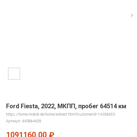
Ford Fiesta, 2022, МКПП, пробег 64514 км
https://home.mobile.de/home/redirect.html?customerId=14358653
Артикул:
445884628
1091160,00
₽