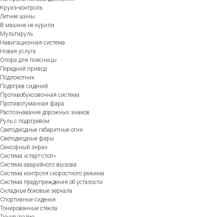
Круиз-контроль
Летние шины
В машине не курили
Мультируль
Навигационная система
Новая услуга
Опора для поясницы
Передний привод
Подлокотник
Подогрев сидений
Противобуксовочная система
Противотуманная фара
Распознавание дорожных знаков
Руль с подогревом
Светодиодные габаритные огни
Светодиодные фары
Сенсорный экран
Система «старт-стоп»
Система аварийного вызова
Система контроля скоростного режима
Система предупреждения об усталости
Складные боковые зеркала
Спортивные сиденья
Тонированные стекла
Тюнер/радио