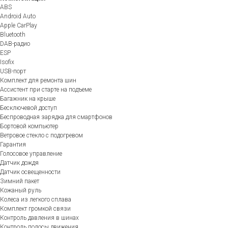
ABS
Android Auto
Apple CarPlay
Bluetooth
DAB-радио
ESP
Isofix
USB-порт
Комплект для ремонта шин
Ассистент при старте на подъеме
Багажник на крыше
Бесключевой доступ
Беспроводная зарядка для смартфонов
Бортовой компьютер
Ветровое стекло с подогревом
Гарантия
Голосовое управление
Датчик дождя
Датчик освещенности
Зимний пакет
Кожаный руль
Колеса из легкого сплава
Комплект громкой связи
Контроль давления в шинах
Контроль полосы движения