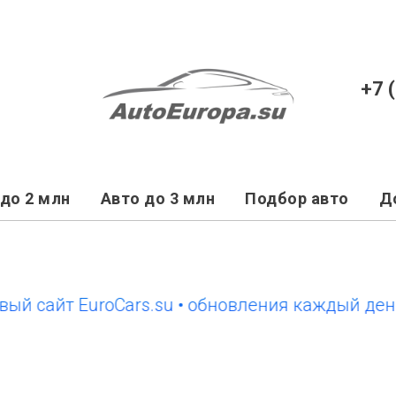
+7 
до 2 млн
Авто до 3 млн
Подбор авто
Д
айт EuroCars.su • обновления каждый день
н