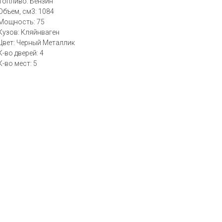
Топливо: Бензин
Объем, см3: 1084
Мощность: 75
Кузов: Кляйнваген
Цвет: Черный Металлик
К-во дверей: 4
К-во мест: 5