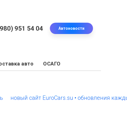
(980) 951 54 04
Автоновости
оставка авто
ОСАГО
овый сайт EuroCars.su • обновления каждый де