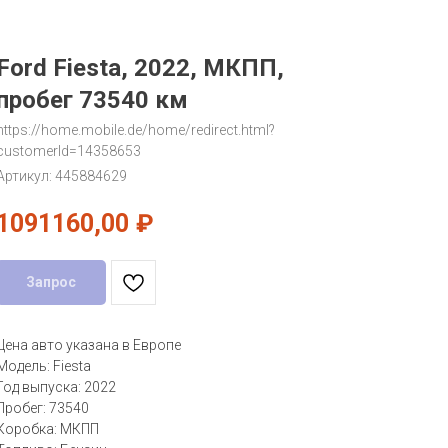
Ford Fiesta, 2022, МКПП,
пробег 73540 км
https://home.mobile.de/home/redirect.html?
customerId=14358653
Артикул:
445884629
1091160,00
₽
Запрос
Цена авто указана в Европе
Модель: Fiesta
Год выпуска: 2022
Пробег: 73540
Коробка: МКПП