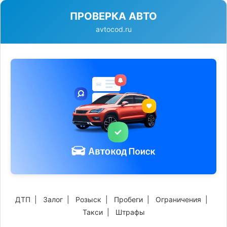
ПРОВЕРКА АВТО
avtocod.ru
ДТП
|
Залог
|
Розыск
|
Пробеги
|
Ограничения
|
Такси
|
Штрафы