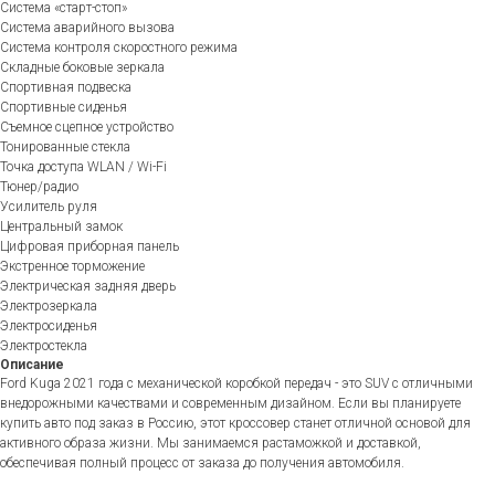
Система «старт-стоп»
Система аварийного вызова
Система контроля скоростного режима
Складные боковые зеркала
Спортивная подвеска
Спортивные сиденья
Съемное сцепное устройство
Тонированные стекла
Точка доступа WLAN / Wi-Fi
Тюнер/радио
Усилитель руля
Центральный замок
Цифровая приборная панель
Экстренное торможение
Электрическая задняя дверь
Электрозеркала
Электросиденья
Электростекла
Описание
Ford Kuga 2021 года с механической коробкой передач - это SUV с отличными
внедорожными качествами и современным дизайном. Если вы планируете
купить авто под заказ в Россию, этот кроссовер станет отличной основой для
активного образа жизни. Мы занимаемся растаможкой и доставкой,
обеспечивая полный процесс от заказа до получения автомобиля.