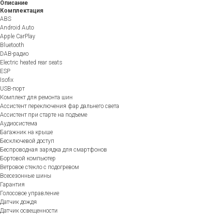
Описание
Комплектация
ABS
Android Auto
Apple CarPlay
Bluetooth
DAB-радио
Electric heated rear seats
ESP
Isofix
USB-порт
Комплект для ремонта шин
Ассистент переключения фар дальнего света
Ассистент при старте на подъеме
Аудиосистема
Багажник на крыше
Бесключевой доступ
Беспроводная зарядка для смартфонов
Бортовой компьютер
Ветровое стекло с подогревом
Всесезонные шины
Гарантия
Голосовое управление
Датчик дождя
Датчик освещенности