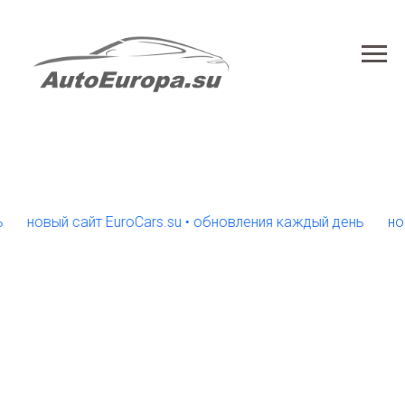
овый сайт EuroCars.su • обновления каждый день
новый с