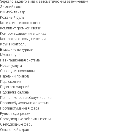
Зеркало заднего вида с автоматическим затемнением
Зимний пакет
Иммобилайзер
Кожаный руль
Колеса из легкого сплава
Комплект громкой связи
Контроль давления в шинах
Контроль полосы движения
Круиз-контроль
В машине не курили
Мультируль
Навигационная система
Новая услуга
Опора для поясницы
Передний привод
Подлокотник
Подогрев сидений
Подсветка салона
Полная история обслуживания
Противобуксовочная система
Противотуманная фара
Руль с подогревом
Светодиодные габаритные огни
Светодиодные фары
Сенсорный экран