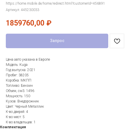
https://home.mobile.de/home/redirect.html?customerId=456891
Артикул:
445230033
1859760,00
₽
Запрос
Цена авто указана в Европе
Модель: Kuga
Год выпуска: 2021
Пробег: 38205
Коробка: МКПП
Топливо: Бензин
Объем, см3: 1496
Мощность: 150
Кузов: Внедорожник
Цвет: Черный Металлик
К-во дверей: 4
К-во мест: 5
К-во владельцев: 1
Комплектация