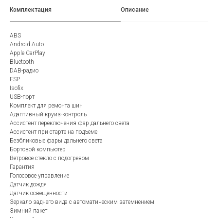
Комплектация
Описание
ABS
Android Auto
Apple CarPlay
Bluetooth
DAB-радио
ESP
Isofix
USB-порт
Комплект для ремонта шин
Адаптивный круиз-контроль
Ассистент переключения фар дальнего света
Ассистент при старте на подъеме
Безбликовые фары дальнего света
Бортовой компьютер
Ветровое стекло с подогревом
Гарантия
Голосовое управление
Датчик дождя
Датчик освещенности
Зеркало заднего вида с автоматическим затемнением
Зимний пакет