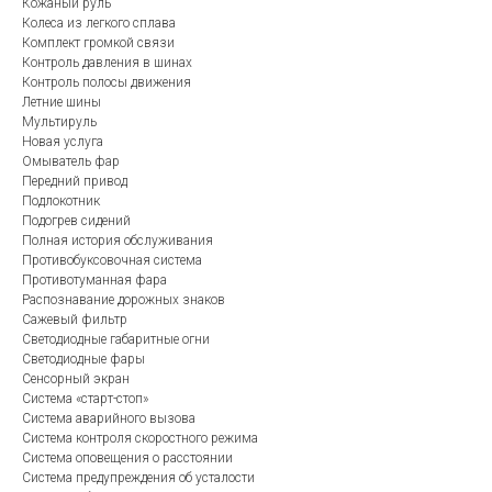
Кожаный руль
Колеса из легкого сплава
Комплект громкой связи
Контроль давления в шинах
Контроль полосы движения
Летние шины
Мультируль
Новая услуга
Омыватель фар
Передний привод
Подлокотник
Подогрев сидений
Полная история обслуживания
Противобуксовочная система
Противотуманная фара
Распознавание дорожных знаков
Сажевый фильтр
Светодиодные габаритные огни
Светодиодные фары
Сенсорный экран
Система «старт-стоп»
Система аварийного вызова
Система контроля скоростного режима
Система оповещения о расстоянии
Система предупреждения об усталости