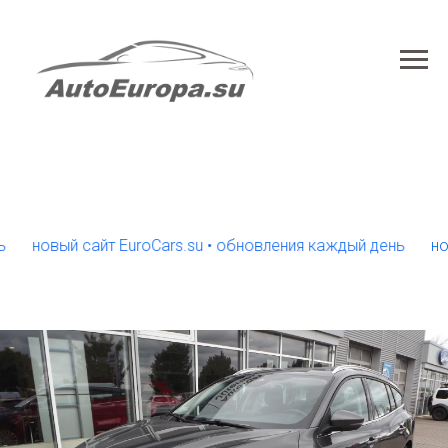
овый сайт EuroCars.su • обновления каждый день
новый са