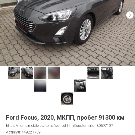
Ford Focus, 2020, МКПП, пробег 91300 км
https://home.mobile.de/home/redirect.html?customerId=30697137
Артикул:
449221759