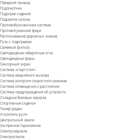
Передний привод
Подлокотник
Подогрев сидений
Подсветка салона
Противобуксовочная система
Противотуманная фара
Распознавание дорожных знаков
Руль с подогревом
Сажевый фильтр
Светодиодные габаритные огни
Светодиодные фары
Сенсорный экран
Система «старт-стоп»
Система аварийного вызова
Система контроля скоростного режима
Система оповещения о расстоянии
Система предупреждения об усталости
Складные боковые зеркала
Спортивные сиденья
Тюнер/радио
Усилитель руля
Центральный замок
Экстренное торможение
Электрозеркала
Электростекла