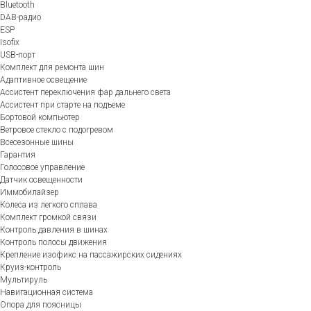
Bluetooth
DAB-радио
ESP
Isofix
USB-порт
Комплект для ремонта шин
Адаптивное освещение
Ассистент переключения фар дальнего света
Ассистент при старте на подъеме
Бортовой компьютер
Ветровое стекло с подогревом
Всесезонные шины
Гарантия
Голосовое управление
Датчик освещенности
Иммобилайзер
Колеса из легкого сплава
Комплект громкой связи
Контроль давления в шинах
Контроль полосы движения
Крепление изофикс на пассажирских сидениях
Круиз-контроль
Мультируль
Навигационная система
Опора для поясницы