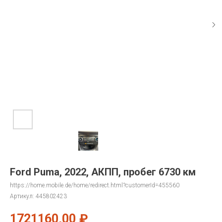
Ford Puma, 2022, АКПП, пробег 6730 км
https://home.mobile.de/home/redirect.html?customerId=455560
Артикул:
445802423
1721160,00
₽