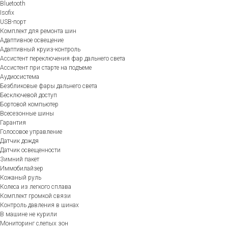
Bluetooth
Isofix
USB-порт
Комплект для ремонта шин
Адаптивное освещение
Адаптивный круиз-контроль
Ассистент переключения фар дальнего света
Ассистент при старте на подъеме
Аудиосистема
Безбликовые фары дальнего света
Бесключевой доступ
Бортовой компьютер
Всесезонные шины
Гарантия
Голосовое управление
Датчик дождя
Датчик освещенности
Зимний пакет
Иммобилайзер
Кожаный руль
Колеса из легкого сплава
Комплект громкой связи
Контроль давления в шинах
В машине не курили
Мониторинг слепых зон