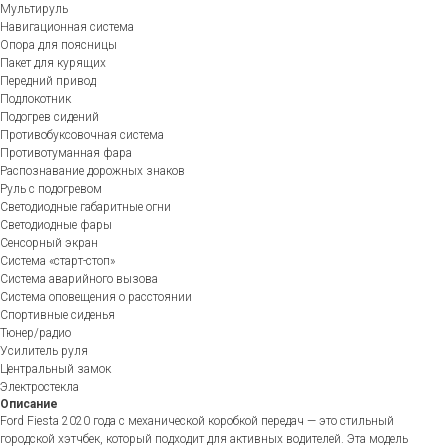
Мультируль
Навигационная система
Опора для поясницы
Пакет для курящих
Передний привод
Подлокотник
Подогрев сидений
Противобуксовочная система
Противотуманная фара
Распознавание дорожных знаков
Руль с подогревом
Светодиодные габаритные огни
Светодиодные фары
Сенсорный экран
Система «старт-стоп»
Система аварийного вызова
Система оповещения о расстоянии
Спортивные сиденья
Тюнер/радио
Усилитель руля
Центральный замок
Электростекла
Описание
Ford Fiesta 2020 года с механической коробкой передач — это стильный
городской хэтчбек, который подходит для активных водителей. Эта модель