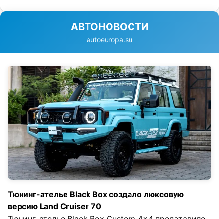
АВТОНОВОСТИ
autoeuropa.su
Тюнинг-ателье Black Box создало люксовую
версию Land Cruiser 70
Тюнинг-ателье Black Box Custom 4×4 представило