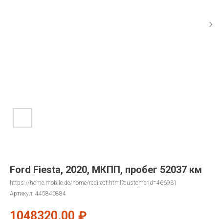
Ford Fiesta, 2020, МКПП, пробег 52037 км
https://home.mobile.de/home/redirect.html?customerId=466931
Артикул:
445840884
1048320,00
₽