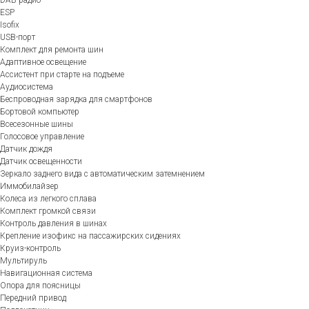
ESP
Isofix
USB-порт
Комплект для ремонта шин
Адаптивное освещение
Ассистент при старте на подъеме
Аудиосистема
Беспроводная зарядка для смартфонов
Бортовой компьютер
Всесезонные шины
Голосовое управление
Датчик дождя
Датчик освещенности
Зеркало заднего вида с автоматическим затемнением
Иммобилайзер
Колеса из легкого сплава
Комплект громкой связи
Контроль давления в шинах
Крепление изофикс на пассажирских сидениях
Круиз-контроль
Мультируль
Навигационная система
Опора для поясницы
Передний привод