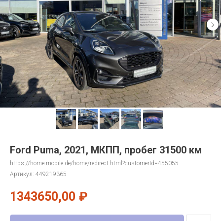
Ford Puma, 2021, МКПП, пробег 31500 км
https://home.mobile.de/home/redirect.html?customerId=455055
Артикул:
449219365
1343650,00
₽