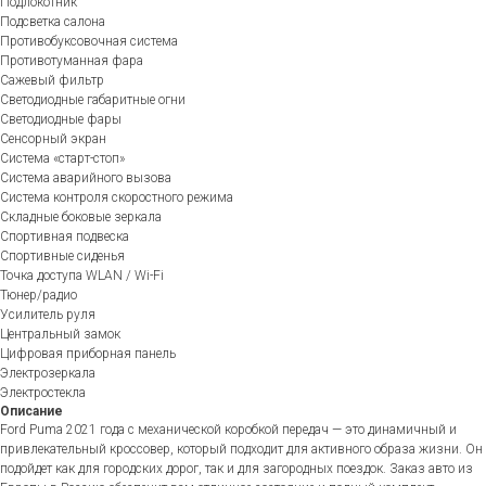
Подлокотник
Подсветка салона
Противобуксовочная система
Противотуманная фара
Сажевый фильтр
Светодиодные габаритные огни
Светодиодные фары
Сенсорный экран
Система «старт-стоп»
Система аварийного вызова
Система контроля скоростного режима
Складные боковые зеркала
Спортивная подвеска
Спортивные сиденья
Точка доступа WLAN / Wi-Fi
Тюнер/радио
Усилитель руля
Центральный замок
Цифровая приборная панель
Электрозеркала
Электростекла
Описание
Ford Puma 2021 года с механической коробкой передач — это динамичный и
привлекательный кроссовер, который подходит для активного образа жизни. Он
подойдет как для городских дорог, так и для загородных поездок. Заказ авто из