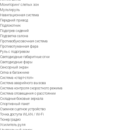
Мониторинг слепых зон
Мультируль
Навигационная система
Передний привод
Подлокотник
Подогрев сидений
Подсветка салона
Противобуксовочная система
Противотуманная фара
Руль с подогревом
Светодиодные габаритные огни
Светодиодные фары
Сенсорный экран
Сетка в багажнике
Система «старт-стоп»
Система аварийного вызова
Система контроля скоростного режима
Система оповещения о расстоянии
Складные боковые зеркала
Спортивный пакет
Съемное сцепное устройство
Точка доступа WLAN / Wi-Fi
Тюнер/радио
Усилитель руля
Центральный замок