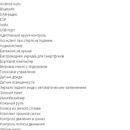
Android Auto
Bluetooth
DAB-радио
ESP
Isofix
USB-порт
Адаптивный круиз-контроль
Ассистент при старте на подъеме
Аудиосистема
Багажник на крыше
Беспроводная зарядка для смартфонов
Бортовой компьютер
Ветровое стекло с подогревом
Голосовое управление
Датчик дождя
Датчик освещенности
Зеркало заднего вида с автоматическим затемнением
Зимний пакет
Иммобилайзер
Кожаный руль
Колеса из легкого сплава
Комплект громкой связи
Контроль давления в шинах
Контроль полосы движения
Летние шины