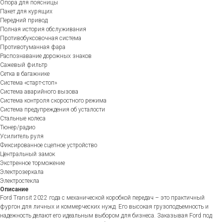
Опора для поясницы
Пакет для курящих
Передний привод
Полная история обслуживания
Противобуксовочная система
Противотуманная фара
Распознавание дорожных знаков
Сажевый фильтр
Сетка в багажнике
Система «старт-стоп»
Система аварийного вызова
Система контроля скоростного режима
Система предупреждения об усталости
Стальные колеса
Тюнер/радио
Усилитель руля
Фиксированное сцепное устройство
Центральный замок
Экстренное торможение
Электрозеркала
Электростекла
Описание
Ford Transit 2022 года с механической коробкой передач – это практичный
фургон для личных и коммерческих нужд. Его высокая грузоподъемность и
надежность делают его идеальным выбором для бизнеса. Заказывая Ford под