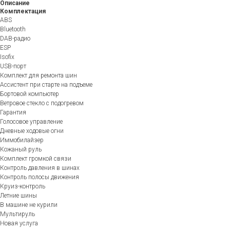
Описание
Комплектация
ABS
Bluetooth
DAB-радио
ESP
Isofix
USB-порт
Комплект для ремонта шин
Ассистент при старте на подъеме
Бортовой компьютер
Ветровое стекло с подогревом
Гарантия
Голосовое управление
Дневные ходовые огни
Иммобилайзер
Кожаный руль
Комплект громкой связи
Контроль давления в шинах
Контроль полосы движения
Круиз-контроль
Летние шины
В машине не курили
Мультируль
Новая услуга