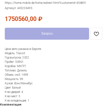
https://home.mobile.de/home/redirect.html?customerId=456891
Артикул:
445226493
1750560,00
₽
Запрос
Цена авто указана в Европе
Модель: Transit
Год выпуска: 2022
Пробег: 50901
Коробка: МКПП
Топливо: Дизель
Объем, см3: 1499
Мощность: 99
Кузов: Вэн/Минибус
Цвет: Белый
К-во дверей: 4
К-во мест: 5
К-во владельцев: 1
Комплектация