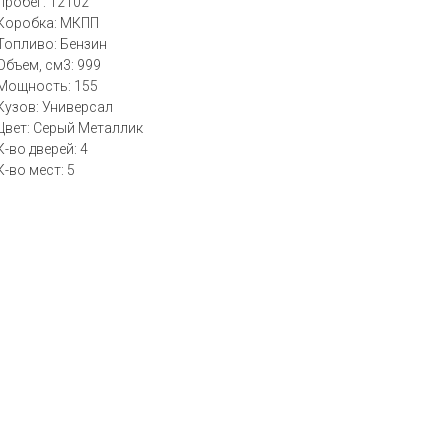
Пробег: 12102
Коробка: МКПП
Топливо: Бензин
Объем, см3: 999
Мощность: 155
Кузов: Универсал
Цвет: Серый Металлик
К-во дверей: 4
К-во мест: 5