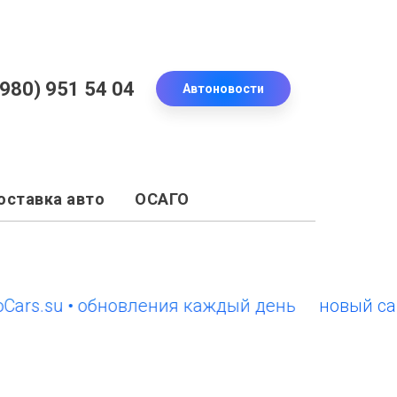
(980) 951 54 04
Автоновости
оставка авто
ОСАГО
.su • обновления каждый день
новый сайт Eu