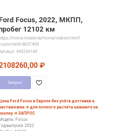
Ford Focus, 2022, МКПП,
пробег 12102 км
https://home.mobile.de/home/redirect.html?
customerId=8631499
Артикул:
449234140
2108260,00
₽
Запрос
Цена Ford Focus в Европе без учёта доставки и
растаможки ➜ для полного расчёта нажмите на
кнопку ➜ ЗАПРОС
Модель: Focus
Год выпуска: 2022