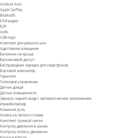
Android Auto
Apple CarPlay
Bluetooth
DAB-радио
ESP
Isofix
USB-порт
Комплект для ремонта шин
Адаптивное освещение
Багажник на крыше
Бесключевой доступ
Беспроводная зарядка для смартфонов
Бортовой компьютер
Гарантия
Голосовое управление
Датчик дождя
Датчик освещенности
Зеркало заднего вида с автоматическим затемнением
Иммобилайзер
Кожаный руль
Колеса из легкого сплава
Комплект громкой связи
Контроль давления в шинах
Контроль полосы движения
Круиз-контроль