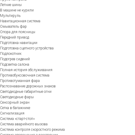
Летние шины
В машине не курили
Мультируль
Навигационная система
Омыватель фар
Опора для поясницы
Передний привод
Подготовка навигации
Подготовка сцепного устройства
Подлокотник
Подогрев сидений
Подсветка салона
Полная история обслуживания
Противобуксовочная система
Противотуманная фара
Распознавание дорожных знаков
Светодиодные габаритные огни
Светодиодные фары
Сенсорный экран
Сетка в багажнике
Сигнализация
Система «старт-стоп»
Система аварийного вызова
Система контроля скоростного режима
Система оповещения о расстоянии