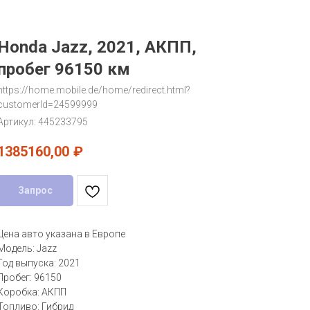
Honda Jazz, 2021, АКПП,
пробег 96150 км
https://home.mobile.de/home/redirect.html?
customerId=24599999
Артикул:
445233795
1385160,00
₽
Запрос
Цена авто указана в Европе
Модель: Jazz
Год выпуска: 2021
Пробег: 96150
Коробка: АКПП
Топливо: Гибрид