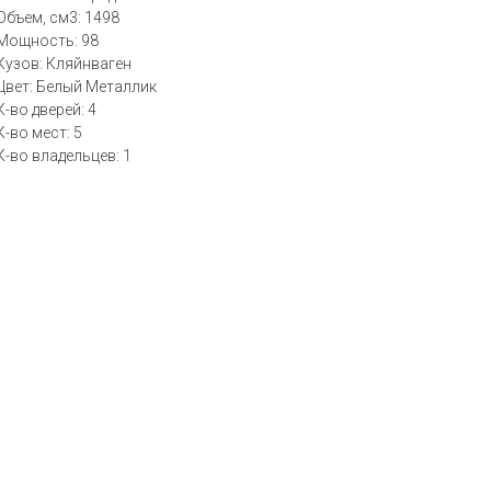
Объем, см3: 1498
Мощность: 98
Кузов: Кляйнваген
Цвет: Белый Металлик
К-во дверей: 4
К-во мест: 5
К-во владельцев: 1