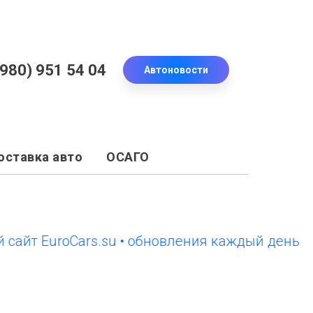
(980) 951 54 04
Автоновости
оставка авто
ОСАГО
 EuroCars.su • обновления каждый день
новы