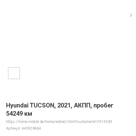
Hyundai TUCSON, 2021, АКПП, пробег
54249 км
https://home.mobile.de/home/redirect.html?customerId=2915539
Артикул:
445926864