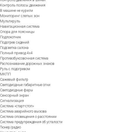
Контроль полосы движения
В машине не курили
Мониторинг слепых зон
Мультируль
Навигационная система
Опора для поясницы
Подлокотник
Подогрев сидений
Подсветка салона
Полный привод 4х4
Противобуксовочная система
Распознавание дорожных знаков
Руль с подогревом
МКПП
Сажевый фильтр
Светодиодные габаритные огни
Светодиодные фары
Сенсорный экран
Сигнализация
Система «старт-стоп»
Система аварийного вызова
Система оповещения о расстоянии
Система предупреждения об усталости
Тюнер/радио