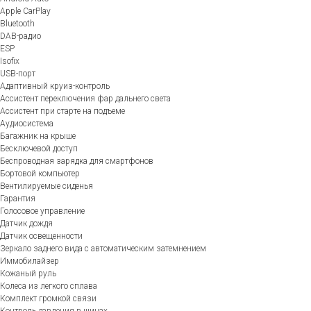
Apple CarPlay
Bluetooth
DAB-радио
ESP
Isofix
USB-порт
Адаптивный круиз-контроль
Ассистент переключения фар дальнего света
Ассистент при старте на подъеме
Аудиосистема
Багажник на крыше
Бесключевой доступ
Беспроводная зарядка для смартфонов
Бортовой компьютер
Вентилируемые сиденья
Гарантия
Голосовое управление
Датчик дождя
Датчик освещенности
Зеркало заднего вида с автоматическим затемнением
Иммобилайзер
Кожаный руль
Колеса из легкого сплава
Комплект громкой связи
Контроль давления в шинах