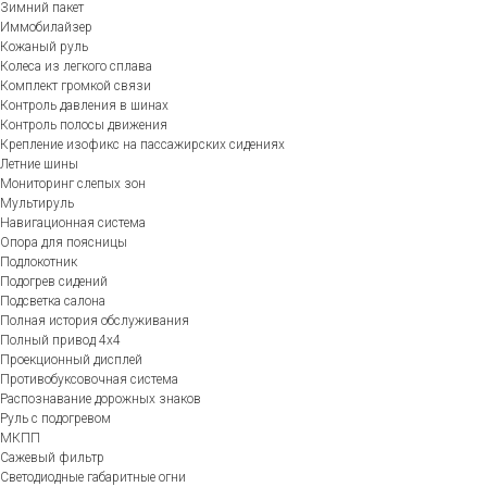
Зимний пакет
Иммобилайзер
Кожаный руль
Колеса из легкого сплава
Комплект громкой связи
Контроль давления в шинах
Контроль полосы движения
Крепление изофикс на пассажирских сидениях
Летние шины
Мониторинг слепых зон
Мультируль
Навигационная система
Опора для поясницы
Подлокотник
Подогрев сидений
Подсветка салона
Полная история обслуживания
Полный привод 4х4
Проекционный дисплей
Противобуксовочная система
Распознавание дорожных знаков
Руль с подогревом
МКПП
Сажевый фильтр
Светодиодные габаритные огни