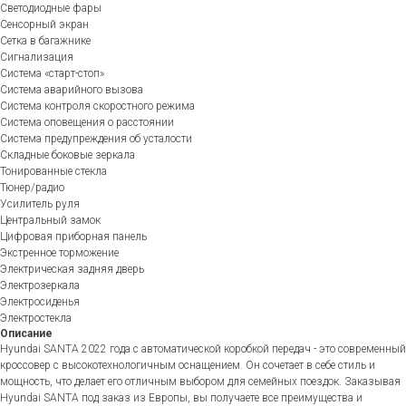
Светодиодные фары
Сенсорный экран
Сетка в багажнике
Сигнализация
Система «старт-стоп»
Система аварийного вызова
Система контроля скоростного режима
Система оповещения о расстоянии
Система предупреждения об усталости
Складные боковые зеркала
Тонированные стекла
Тюнер/радио
Усилитель руля
Центральный замок
Цифровая приборная панель
Экстренное торможение
Электрическая задняя дверь
Электрозеркала
Электросиденья
Электростекла
Описание
Hyundai SANTA 2022 года с автоматической коробкой передач - это современный
кроссовер с высокотехнологичным оснащением. Он сочетает в себе стиль и
мощность, что делает его отличным выбором для семейных поездок. Заказывая
Hyundai SANTA под заказ из Европы, вы получаете все преимущества и