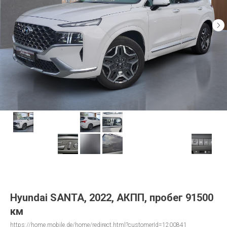
Hyundai SANTA, 2022, АКПП, пробег 91500
км
https://home.mobile.de/home/redirect.html?customerId=1200841