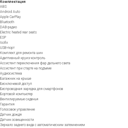
Комплектация
ABS
Android Auto
Apple CarPlay
Bluetooth
DAB-радио
Electric heated rear seats
ESP
Isofix
USB-порт
Комплект для ремонта шин
Адаптивный круиз-контроль
Ассистент переключения фар дальнего света
Ассистент при старте на подъеме
Аудиосистема
Багажник на крыше
Бесключевой доступ
Беспроводная зарядка для смартфонов
Бортовой компьютер
Вентилируемые сиденья
Гарантия
Голосовое управление
Датчик дождя
Датчик освещенности
Зеркало заднего вида с автоматическим затемнением