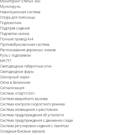
Мониторинг слепых зон
Мультируль
Навигационная система
Опора для поясницы
Подлокотник
Подогрев сидений
Подсветка салона
Полный привод 4х4
Противобуксовочная система
Распознавание дорожных знаков
Руль с подогревом
МКПП
Светодиодные габаритные огни
Светодиодные фары
Сенсорный экран
Сетка в багажнике
Сигнализация
Система «старт-стоп»
Система аварийного вызова
Система контроля скоростного режима
Система оповещения о расстоянии
Система предупреждения об усталости
Система предупреждения о движении сзади
Система регулировки сидений с памятью
Складные боковые зеркала