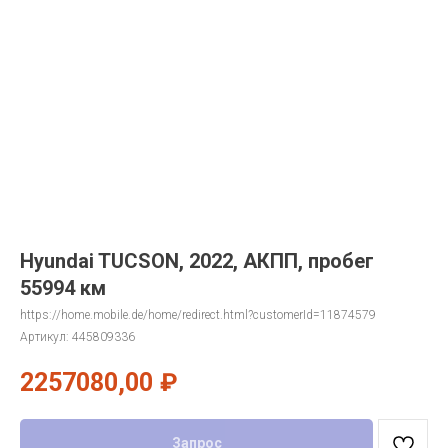
Hyundai TUCSON, 2022, АКПП, пробег
55994 км
https://home.mobile.de/home/redirect.html?customerId=11874579
Артикул:
445809336
2257080,00
₽
Запрос