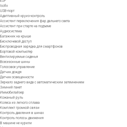
ESP
Isofix
USB-порт
Адаптивный круиз-контроль
Ассистент переключения фар дальнего света
Ассистент при старте на подъеме
Аудиосистема
Багажник на крыше
Бесключевой доступ
Беспроводная зарядка для смартфонов
Бортовой компьютер
Вентилируемые сиденья
Всесезонные шины
Голосовое управление
Датчик дождя
Датчик освещенности
Зеркало заднего вида с автоматическим затемнением
Зимний пакет
Иммобилайзер
Кожаный руль
Колеса из легкого сплава
Комплект громкой связи
Контроль давления в шинах
Контроль полосы движения
В машине не курили