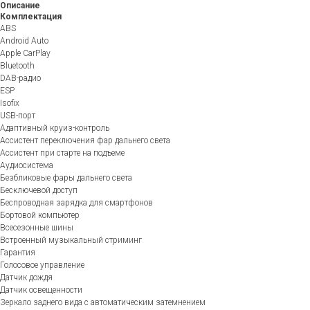
Описание
Комплектация
ABS
Android Auto
Apple CarPlay
Bluetooth
DAB-радио
ESP
Isofix
USB-порт
Адаптивный круиз-контроль
Ассистент переключения фар дальнего света
Ассистент при старте на подъеме
Аудиосистема
Безбликовые фары дальнего света
Бесключевой доступ
Беспроводная зарядка для смартфонов
Бортовой компьютер
Всесезонные шины
Встроенный музыкальный стриминг
Гарантия
Голосовое управление
Датчик дождя
Датчик освещенности
Зеркало заднего вида с автоматическим затемнением