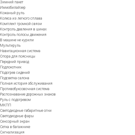
Зимний пакет
Иммобилайзер
Кожаный руль
Колеса из легкого сплава
Комплект громкой связи
Контроль давления в шинах
Контроль полосы движения
В машине не курили
Мультируль
Навигационная система
Опора для поясницы
Передний привод
Подлокотник
Подогрев сидений
Подсветка салона
Полная история обслуживания
Противобуксовочная система
Распознавание дорожных знаков
Руль с подогревом
МКПП
Светодиодные габаритные огни
Светодиодные фары
Сенсорный экран
Сетка в багажнике
Сигнализация