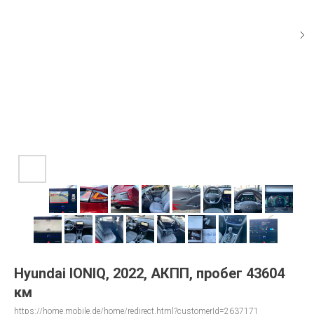
Hyundai IONIQ, 2022, АКПП, пробег 43604
км
https://home.mobile.de/home/redirect.html?customerId=2637171