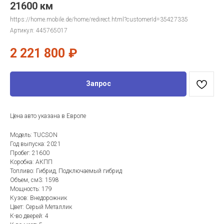
21600 км
https://home.mobile.de/home/redirect.html?customerId=35427335
Артикул:
445765017
2 221 800
₽
Запрос
Цена авто указана в Европе
Модель: TUCSON
Год выпуска: 2021
Пробег: 21600
Коробка: АКПП
Топливо: Гибрид, Подключаемый гибрид
Объем, см3: 1598
Мощность: 179
Кузов: Внедорожник
Цвет: Серый Металлик
К-во дверей: 4