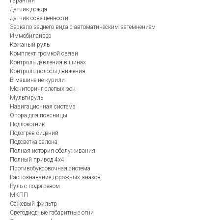
Гарантия
Датчик дождя
Датчик освещенности
Зеркало заднего вида с автоматическим затемнением
Иммобилайзер
Кожаный руль
Комплект громкой связи
Контроль давления в шинах
Контроль полосы движения
В машине не курили
Мониторинг слепых зон
Мультируль
Навигационная система
Опора для поясницы
Подлокотник
Подогрев сидений
Подсветка салона
Полная история обслуживания
Полный привод 4х4
Противобуксовочная система
Распознавание дорожных знаков
Руль с подогревом
МКПП
Сажевый фильтр
Светодиодные габаритные огни