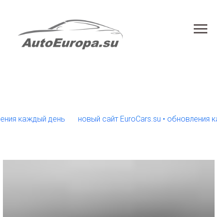
 каждый день
новый сайт EuroCars.su • обновления кажды