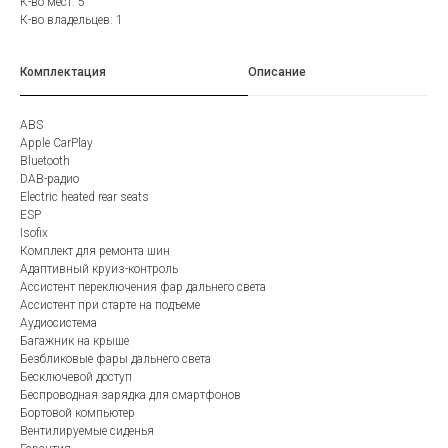
К-во мест: 5
К-во владельцев: 1
Комплектация
Описание
ABS
Apple CarPlay
Bluetooth
DAB-радио
Electric heated rear seats
ESP
Isofix
Комплект для ремонта шин
Адаптивный круиз-контроль
Ассистент переключения фар дальнего света
Ассистент при старте на подъеме
Аудиосистема
Багажник на крыше
Безбликовые фары дальнего света
Бесключевой доступ
Беспроводная зарядка для смартфонов
Бортовой компьютер
Вентилируемые сиденья