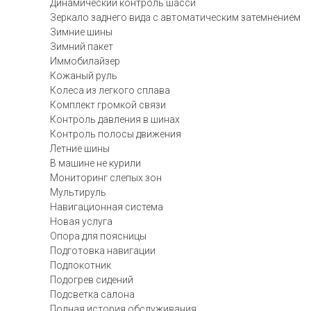
Динамический контроль шасси
Зеркало заднего вида с автоматическим затемнением
Зимние шины
Зимний пакет
Иммобилайзер
Кожаный руль
Колеса из легкого сплава
Комплект громкой связи
Контроль давления в шинах
Контроль полосы движения
Летние шины
В машине не курили
Мониторинг слепых зон
Мультируль
Навигационная система
Новая услуга
Опора для поясницы
Подготовка навигации
Подлокотник
Подогрев сидений
Подсветка салона
Полная история обслуживания