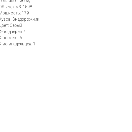
Топливо: Гибрид
Объем, см3: 1598
Мощность: 179
Кузов: Внедорожник
Цвет: Серый
К-во дверей: 4
К-во мест: 5
К-во владельцев: 1