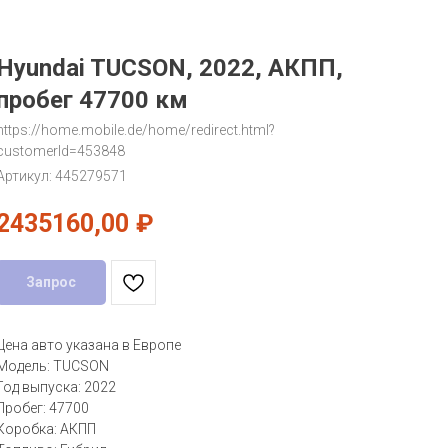
Hyundai TUCSON, 2022, АКПП,
пробег 47700 км
https://home.mobile.de/home/redirect.html?
customerId=453848
Артикул:
445279571
2435160,00
₽
Запрос
Цена авто указана в Европе
Модель: TUCSON
Год выпуска: 2022
Пробег: 47700
Коробка: АКПП