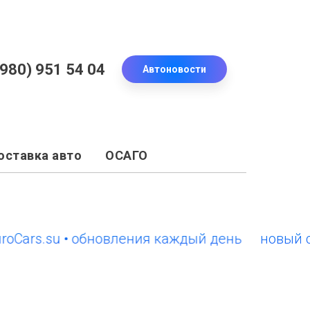
(980) 951 54 04
Автоновости
оставка авто
ОСАГО
s.su • обновления каждый день
новый сайт E