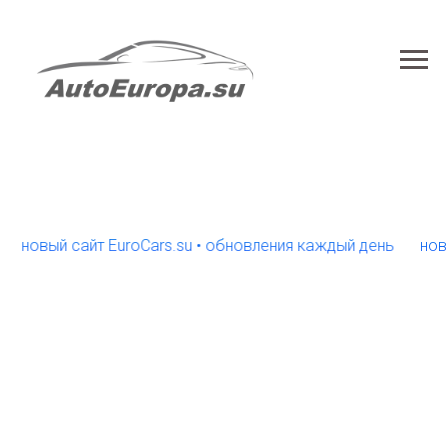
вый сайт EuroCars.su • обновления каждый день
новый са