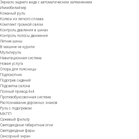
Зеркало заднего вида с автоматическим затемнением
Иммобилайзер
Кожаный руль
Колеса из легкого сплава
Комплект громкой связи
Контроль давления в шинах
Контроль полосы движения
Летние шины
В машине не курили
Мультируль
Навигационная система
Новая услуга
Опора для поясницы
Подлокотник
Подогрев сидений
Подсветка салона
Полный привод 4х4
Противобуксовочная система
Распознавание дорожных знаков
Руль с подогревом
МКПП
Сажевый фильтр
Светодиодные габаритные огни
Светодиодные фары
Сенсорный экран