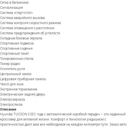
Сетка в багажнике
Сигнализация
Система «старт-стоп»
Система аварийного вызова
Система контроля скоростного режима
Система оповещения о расстоянии
Система предупреждения об усталости
Складные боковые зеркала
Спортивная подвеска
Спортивные сиденья
Спортивный пакет
Тонированные стекла
Тюнер/радио
Усилитель руля
Центральный замок
Цифровая приборная панель
Чехол для лыж
Экстренное торможение
Электрическая задняя дверь
Электрозеркала
Электростекла
Описание
Hyundai TUCSON 2022 года с автоматической коробкой передач – это надежный
кроссовер для активной жизни. Комфорт и технологии рядышком с
практичностью дают вам все необходимое на каждом километре пути. Заказ авто