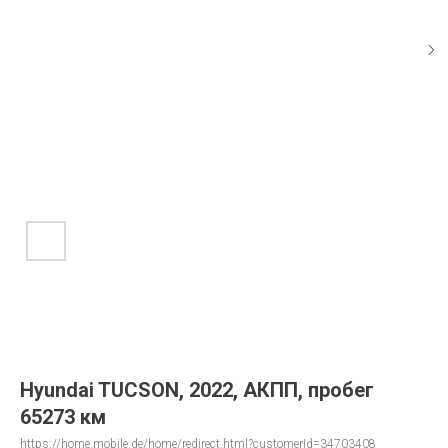
Hyundai TUCSON, 2022, АКПП, пробег
65273 км
https://home.mobile.de/home/redirect.html?customerId=34703408