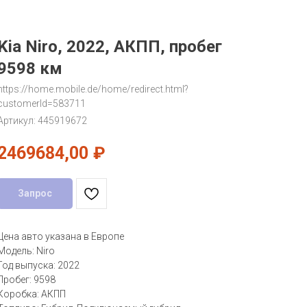
Kia Niro, 2022, АКПП, пробег
9598 км
https://home.mobile.de/home/redirect.html?
customerId=583711
Артикул:
445919672
2469684,00
₽
Запрос
Цена авто указана в Европе
Модель: Niro
Год выпуска: 2022
Пробег: 9598
Коробка: АКПП