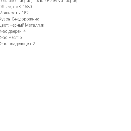
Топливо: Гибрид, Подключаемый гибрид
Объем, см3: 1580
Мощность: 182
Кузов: Внедорожник
Цвет: Черный Металлик
К-во дверей: 4
К-во мест: 5
К-во владельцев: 2