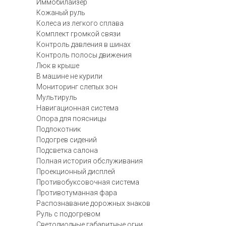
Иммобилайзер
Кожаный руль
Колеса из легкого сплава
Комплект громкой связи
Контроль давления в шинах
Контроль полосы движения
Люк в крыше
В машине не курили
Мониторинг слепых зон
Мультируль
Навигационная система
Опора для поясницы
Подлокотник
Подогрев сидений
Подсветка салона
Полная история обслуживания
Проекционный дисплей
Противобуксовочная система
Противотуманная фара
Распознавание дорожных знаков
Руль с подогревом
Светодиодные габаритные огни